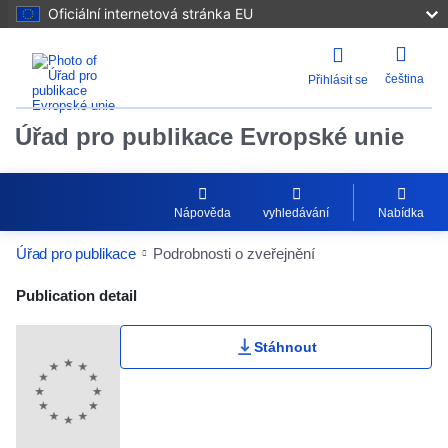
Oficiální internetová stránka EU
čeština
Přihlásit se
Úřad pro publikace Evropské unie
Nápověda
vyhledávání
Nabídka
Úřad pro publikace
Podrobnosti o zveřejnění
Publication Detail Actions Portlet
Publication detail
Uživatelské hodnocení
Stáhnout