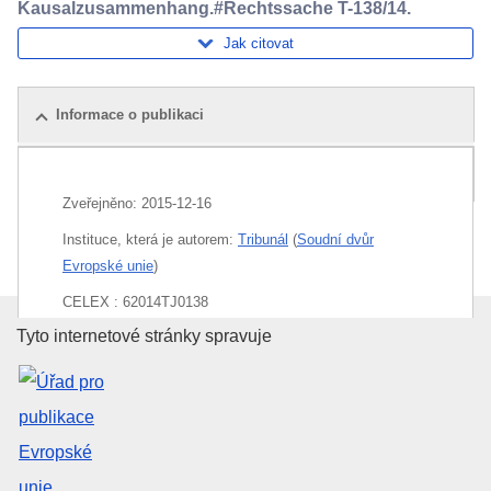
Kausalzusammenhang.#Rechtssache T-138/14.
Jak citovat
Informace o publikaci
Balíček
Zveřejněno:
2015-12-16
Instituce, která je autorem:
Tribunál
(
Soudní dvůr
Evropské unie
)
CELEX : 62014TJ0138
Úřad pro publikace Evropské un
Tyto internetové stránky spravuje
ECLI : ECLI:EU:T:2015:981