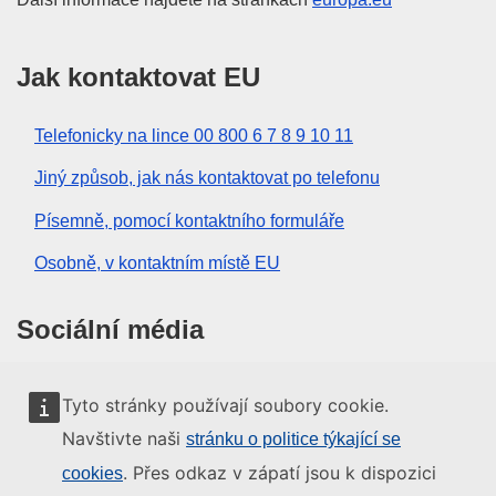
Jak kontaktovat EU
Telefonicky na lince 00 800 6 7 8 9 10 11
Jiný způsob, jak nás kontaktovat po telefonu
Písemně, pomocí kontaktního formuláře
Osobně, v kontaktním místě EU
Sociální média
Vyhledávání informačních kanálů EU v sociálních
Tyto stránky používají soubory cookie.
médiích
Navštivte naši
stránku o politice týkající se
. Přes odkaz v zápatí jsou k dispozici
cookies
Orgány a instituce EU