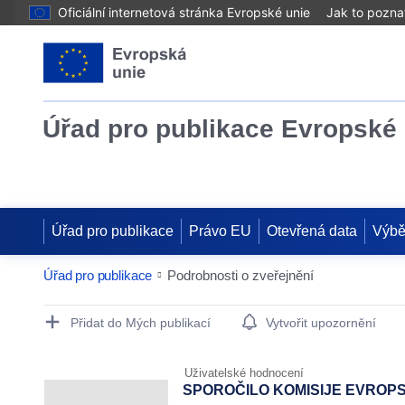
Oficiální internetová stránka Evropské unie
Jak to pozna
Úřad pro publikace Evropské 
Úřad pro publikace
Právo EU
Otevřená data
Výbě
Úřad pro publikace
Podrobnosti o zveřejnění
Publication Detail Actions Portlet
Přidat do Mých publikací
Vytvořit upozornění
Uživatelské hodnocení
SPOROČILO KOMISIJE EVROP