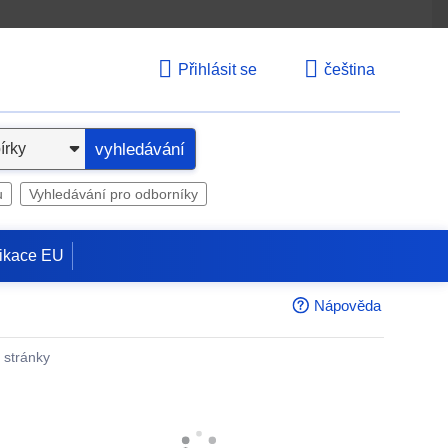
Přihlásit se
čeština
vyhledávání
u
Vyhledávání pro odborníky
ikace EU
Nápověda
é stránky