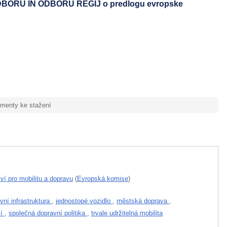
RU IN ODBORU REGIJ o predlogu evropske
menty ke stažení
tví pro mobilitu a dopravu
(
Evropská komise
)
vní infrastruktura
,
jednostopé vozidlo
,
městská doprava
,
sí
,
společná dopravní politika
,
trvale udržitelná mobilita