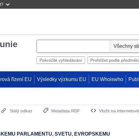
t?
unie
S
e
l
Pokročilé vyhledávání
Prohlížet podle předmět
e
c
rová řízení EU
Výsledky výzkumu EU
EU Whoiswho
Publ
t
Stálý odkaz
Metadata RDF
Vložit na internetov
(otevře nové okno)
SKEMU PARLAMENTU, SVETU, EVROPSKEMU