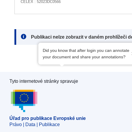
CELEX : 52023DC0566
Note:
Publikaci nelze zobrazit v daném prohlížeči 
Did you know that after login you can annotate
your document and share your annotations?
Tyto internetové stránky spravuje
Úřad pro publikace Evropské unie
Úřad pro publikace Evropské unie
Právo | Data | Publikace