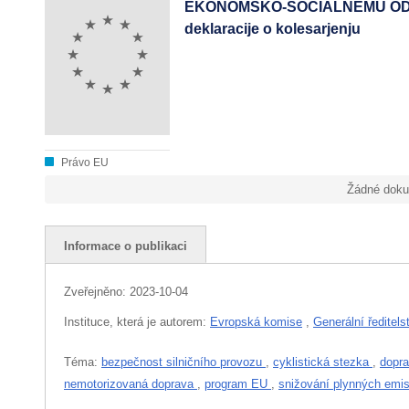
EKONOMSKO-SOCIALNEMU ODBO
deklaracije o kolesarjenju
Právo EU
Žádné doku
Informace o publikaci
Zveřejněno:
2023-10-04
Instituce, která je autorem:
Evropská komise
,
Generální ředitels
Téma:
bezpečnost silničního provozu
,
cyklistická stezka
,
dopra
nemotorizovaná doprava
,
program EU
,
snižování plynných emi