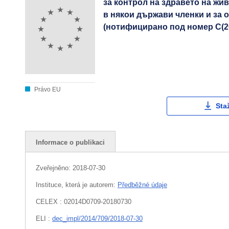
за контрол на здравето на жи
в някои държави членки и за 
(нотифицирано под номер С(201
Právo EU
Sta
Informace o publikaci
Zveřejněno:
2018-07-30
Instituce, která je autorem:
Předběžné údaje
CELEX : 02014D0709-20180730
ELI :
dec_impl/2014/709/2018-07-30