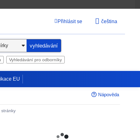
Přihlásit se
čeština
vyhledávání
u
Vyhledávání pro odborníky
ikace EU
Nápověda
é stránky