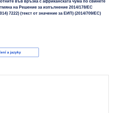
вотните във връзка с африканската чума по свинете
отмяна на Решение за изпълнение 2014/178/ЕС
4) 7222) (текст от значение за ЕИП) (2014/709/EC)
žení a jazyky