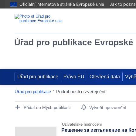
Oficiální internetová stránka Evropské unie
Jak to pozna
Úřad pro publikace Evropské 
Úřad pro publikace
Právo EU
Otevřená data
Výbě
Úřad pro publikace
Podrobnosti o zveřejnění
Publication Detail Actions Portlet
Přidat do Mých publikací
Vytvořit upozornění
Uživatelské hodnocení
Решение за изпълнение на Ком