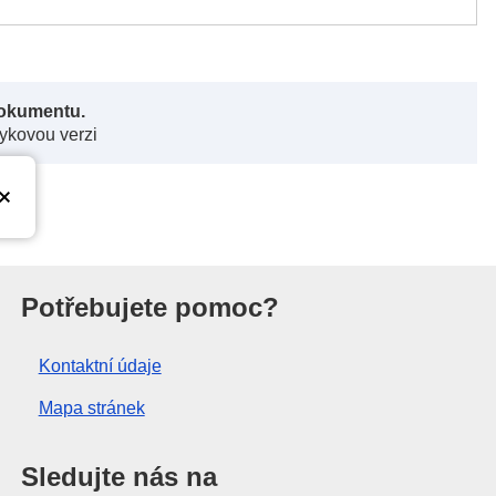
dokumentu.
zykovou verzi
nie
Potřebujete pomoc?
Kontaktní údaje
Mapa stránek
Sledujte nás na