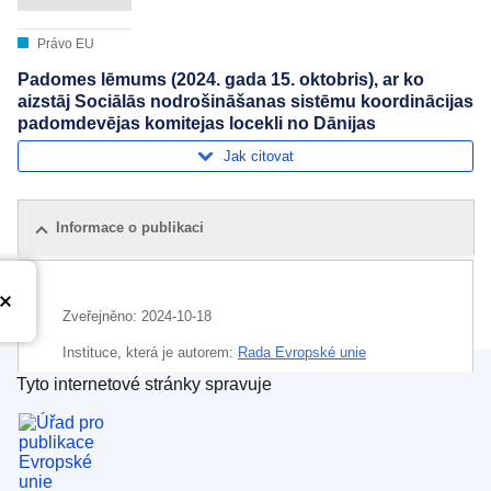
Právo EU
Padomes lēmums (2024. gada 15. oktobris), ar ko
aizstāj Sociālās nodrošināšanas sistēmu koordinācijas
padomdevējas komitejas locekli no Dānijas
Jak citovat
Informace o publikaci
Zveřejněno:
2024-10-18
Instituce, která je autorem:
Rada Evropské unie
Tyto internetové stránky spravuje
Téma:
Dánsko
,
jmenování poslanců
,
poradní výbor (EU)
Úřad pro publikace Evropské unie
,
sociální zabezpečení
CELEX : 32024D06306