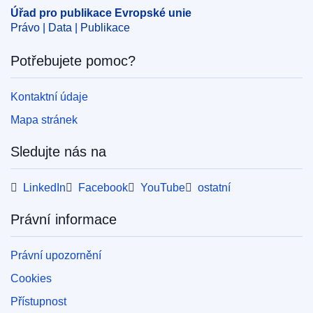
ELI :
C/2024/6306/oj
Úřad pro publikace Evropské unie
Právo | Data | Publikace
OJ : C_202406306
IMMC : ST 12332 2024 REV 1
Potřebujete pomoc?
pdfa2a
Kontaktní údaje
Zobrazit všechny části této série
Mapa stránek
Sledujte nás na
LinkedIn
Facebook
YouTube
ostatní
Právní informace
Právní upozornění
Cookies
Přístupnost