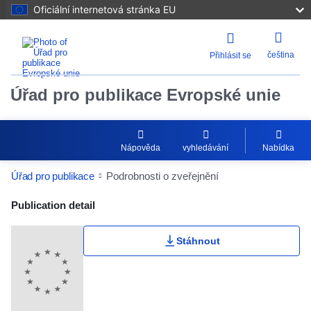
Oficiální internetová stránka EU
čeština
Přihlásit se
Úřad pro publikace Evropské unie
Nápověda
vyhledávání
Nabídka
Úřad pro publikace
Podrobnosti o zveřejnění
Publication Detail Actions Portlet
Publication detail
Stáhnout