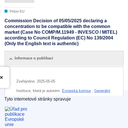
Právo EU
Commission Decision of 05/05/2025 declaring a
concentration to be compatible with the common
market (Case No COMP/M.11949 - INVESCO / MITEL)
according to Council Regulation (EC) No 139/2004
(Only the English text is authentic)
Informace o publikaci
Zveřejněno:
2025-05-05
Instituce, která je autorem:
Evropská komise
,
Generální
ředitelství pro hospodářskou soutěž
(
Evropská komise
)
Tyto internetové stránky spravuje
Úřad pro publikace Evropské unie
CELEX : 32025M11949
IMMC : M.11949