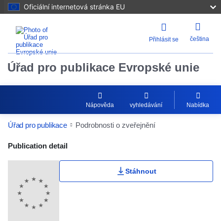
Oficiální internetová stránka EU
čeština
Přihlásit se
Úřad pro publikace Evropské unie
Nápověda
vyhledávání
Nabídka
Úřad pro publikace
Podrobnosti o zveřejnění
Publication Detail Actions Portlet
Publication detail
Stáhnout