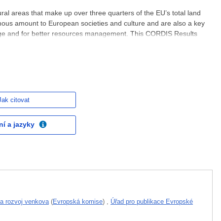
ural areas that make up over three quarters of the EU’s total land
ous amount to European societies and culture and are also a key
ange and for better resources management. This CORDIS Results
that have been working hard to nurture rural innovation
Jak citovat
ní a jazyky
 a rozvoj venkova
(
Evropská komise
)
,
Úřad pro publikace Evropské