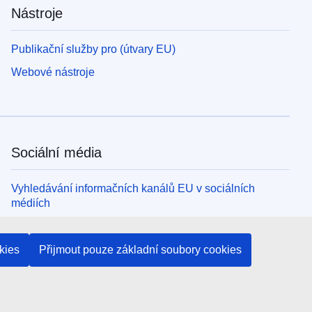
Nástroje
Publikační služby pro (útvary EU)
Webové nástroje
Sociální média
Vyhledávání informačních kanálů EU v sociálních
médiích
Orgány a instituce EU
kies
Přijmout pouze základní soubory cookies
Vyhledávání orgánů a institucí EU