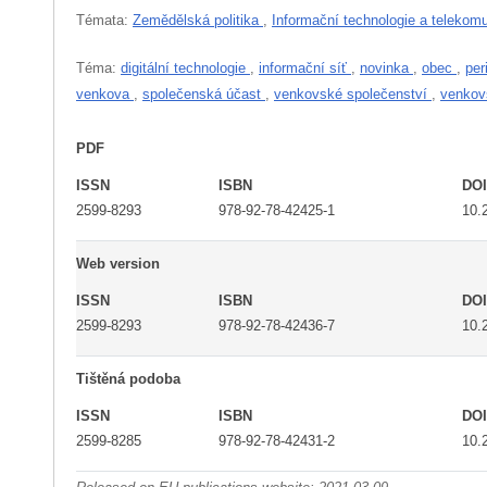
Témata:
Zemědělská politika
,
Informační technologie a telekom
Téma:
digitální technologie
,
informační síť
,
novinka
,
obec
,
pe
venkova
,
společenská účast
,
venkovské společenství
,
venkov
PDF
ISSN
ISBN
DO
2599-8293
978-92-78-42425-1
10.
Web version
ISSN
ISBN
DO
2599-8293
978-92-78-42436-7
10.
Tištěná podoba
ISSN
ISBN
DO
2599-8285
978-92-78-42431-2
10.