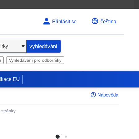
Přihlásit se
čeština
vyhledávání
u
Vyhledávání pro odborníky
ikace EU
Nápověda
é stránky