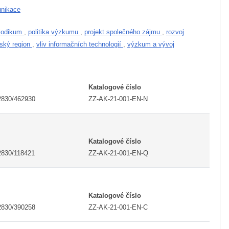
unikace
riodikum
,
politika výzkumu
,
projekt společného zájmu
,
rozvoj
ský region
,
vliv informačních technologií
,
výzkum a vývoj
I
Katalogové číslo
2830/462930
ZZ-AK-21-001-EN-N
I
Katalogové číslo
2830/118421
ZZ-AK-21-001-EN-Q
I
Katalogové číslo
2830/390258
ZZ-AK-21-001-EN-C