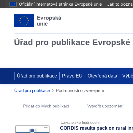
Oficiální internetová stránka Evropské unie
Jak to pozna
Úřad pro publikace Evropské 
Úřad pro publikace
Právo EU
Otevřená data
Výbě
Úřad pro publikace
Podrobnosti o zveřejnění
Publication Detail Actions Portlet
Přidat do Mých publikací
Vytvořit upozornění
Uživatelské hodnocení
CORDIS results pack on rural in