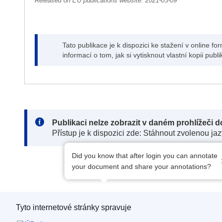
Released on EU publications website:
2021-03-09
Tato publikace je k dispozici ke stažení v online 
informací o tom, jak si vytisknout vlastní kopii pub
Note:
Publikaci nelze zobrazit v daném prohlížeči
Přístup je k dispozici zde: Stáhnout zvolenou ja
Did you know that after login you can annotate
your document and share your annotations?
Tyto internetové stránky spravuje