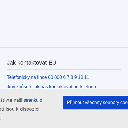
Jak kontaktovat EU
Telefonicky na lince 00 800 6 7 8 9 10 11
Jiný způsob, jak nás kontaktovat po telefonu
Písemně, pomocí kontaktního formuláře
štivte naši
stránku o
Přijmout všechny soubory coo
Osobně, v kontaktním místě EU
tí jsou k dispozici
í.