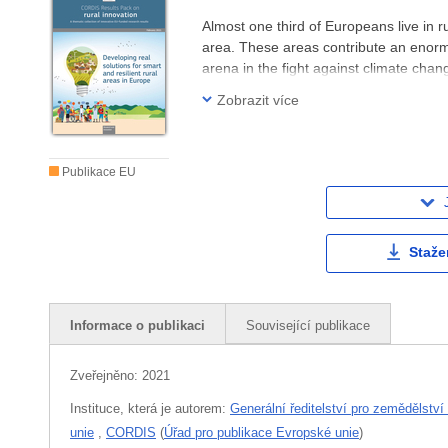
Almost one third of Europeans live in r
area. These areas contribute an enorm
arena in the fight against climate ch
Pack features nine EU-funded projects 
Zobrazit více
Publikace EU
Staže
Informace o publikaci
Související publikace
Zveřejněno:
2021
Instituce, která je autorem:
Generální ředitelství pro zemědělství
unie
,
CORDIS
(
Úřad pro publikace Evropské unie
)