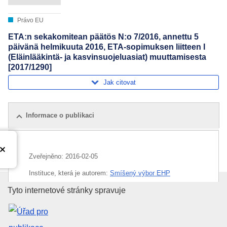
Právo EU
ETA:n sekakomitean päätös N:o 7/2016, annettu 5
päivänä helmikuuta 2016, ETA-sopimuksen liitteen I
(Eläinlääkintä- ja kasvinsuojeluasiat) muuttamisesta
[2017/1290]
Jak citovat
Informace o publikaci
Zveřejněno:
2016-02-05
Instituce, která je autorem:
Smíšený výbor EHP
(
Evropský hospodářský prostor
)
Úřad pro publikace Evropské un
Tyto internetové stránky spravuje
Téma:
bezpečnost potravin
,
Evropský hospodářský
prostor
,
hygiena výživy
,
inspekce potravin
,
jedovatá