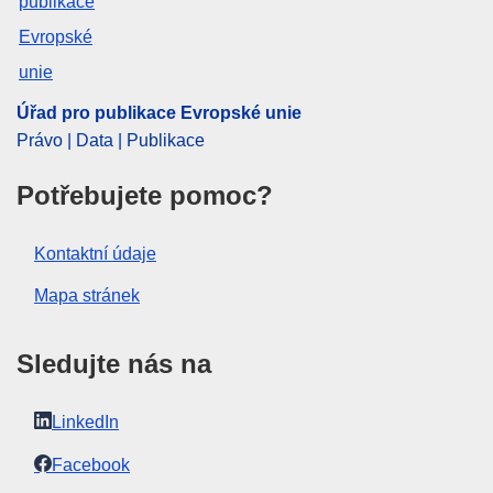
látka
,
krmiva
,
povolení k prodeji
,
revize dohody
,
tuk
,
značení zboží nálepkami
CELEX : 22017D1290
ELI :
dec/2017/1290/oj
Úřad pro publikace Evropské unie
Právo | Data | Publikace
OJ : JOL_2017_189_R_0007
Potřebujete pomoc?
Kontaktní údaje
Mapa stránek
Sledujte nás na
LinkedIn
Facebook