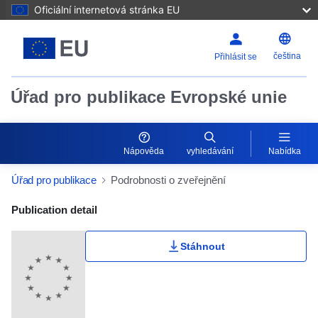
Oficiální internetová stránka EU
čeština
Přihlásit se
Úřad pro publikace Evropské unie
Nápověda
vyhledávání
Nabídka
Úřad pro publikace
Podrobnosti o zveřejnění
Publication Detail Actions Portlet
Publication detail
Stáhnout