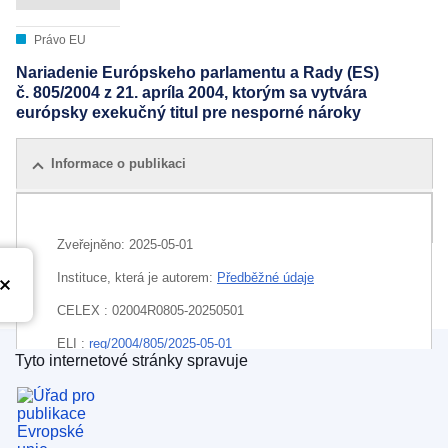
Právo EU
Nariadenie Európskeho parlamentu a Rady (ES)
č. 805/2004 z 21. apríla 2004, ktorým sa vytvára
európsky exekučný titul pre nesporné nároky
Informace o publikaci
Všechna vydání
Zveřejněno:
2025-05-01
Instituce, která je autorem:
Předběžné údaje
CELEX : 02004R0805-20250501
ELI :
reg/2004/805/2025-05-01
Tyto internetové stránky spravuje
Úřad pro publikace Evropské unie
EDITION : bd095a0d-6502-11ed-9f85-01aa75ed71a1
EDITION : 0f05e089-0b03-4faa-9398-cf3677798bdc