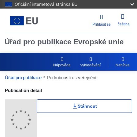
Oficiální internetová stránka EU
čeština
Přihlásit se
Úřad pro publikace Evropské unie
Nápověda
vyhledávání
Nabídka
Úřad pro publikace
Podrobnosti o zveřejnění
Publication Detail Actions Portlet
Publication detail
Stáhnout