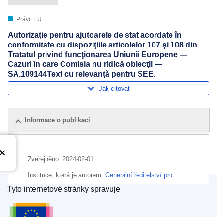
Právo EU
Autorizaţie pentru ajutoarele de stat acordate în
conformitate cu dispoziţiile articolelor 107 şi 108 din
Tratatul privind funcţionarea Uniunii Europene —
Cazuri în care Comisia nu ridică obiecţii —
SA.109144Text cu relevanță pentru SEE.
Jak citovat
Informace o publikaci
Zveřejněno:
2024-02-01
Instituce, která je autorem:
Generální ředitelství pro
hospodářskou soutěž
(
Evropská komise
)
,
Evropská
Tyto internetové stránky spravuje
komise
Úřad pro publikace Evropské unie