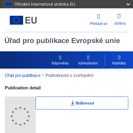
Oficiální internetová stránka EU
čeština
Přihlásit se
Úřad pro publikace Evropské unie
Nápověda
vyhledávání
Nabídka
Úřad pro publikace
Podrobnosti o zveřejnění
Publication Detail Actions Portlet
Publication detail
Stáhnout