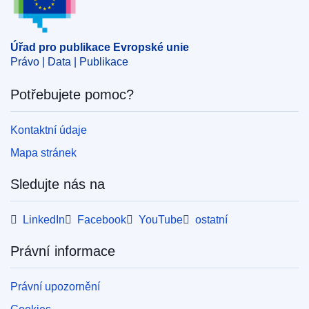
Téma:
Dánsko
,
kontrola státní pomoci
,
státní podpora
,
vydávání
CELEX : 52024AS109144
Úřad pro publikace Evropské unie
Právo | Data | Publikace
ELI :
C/2024/1217/oj
OJ : C_202401217
Potřebujete pomoc?
IMMC : C(2023)9180/3248229
Kontaktní údaje
pdfa2a
Mapa stránek
Zobrazit všechny části této série
Sledujte nás na
LinkedIn
Facebook
YouTube
ostatní
Právní informace
Právní upozornění