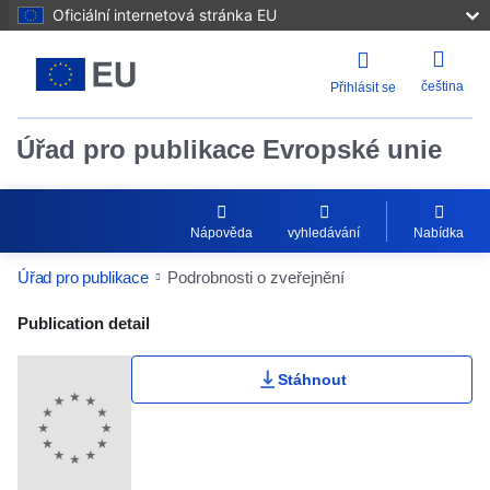
Oficiální internetová stránka EU
čeština
Přihlásit se
Úřad pro publikace Evropské unie
Nápověda
vyhledávání
Nabídka
Úřad pro publikace
Podrobnosti o zveřejnění
Publication Detail Actions Portlet
Publication detail
Stáhnout