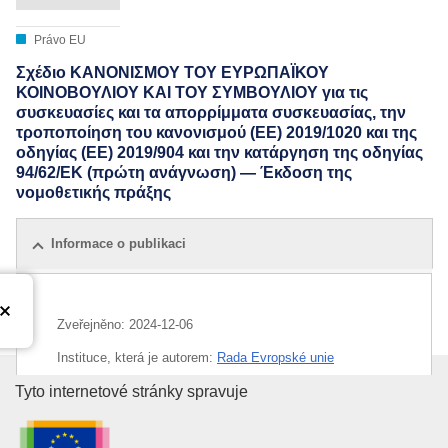
Právo EU
Σχέδιο ΚΑΝΟΝΙΣΜΟΥ ΤΟΥ ΕΥΡΩΠΑΪΚΟΥ
ΚΟΙΝΟΒΟΥΛΙΟΥ ΚΑΙ ΤΟΥ ΣΥΜΒΟΥΛΙΟΥ για τις
συσκευασίες και τα απορρίμματα συσκευασίας, την
τροποποίηση του κανονισμού (ΕΕ) 2019/1020 και της
οδηγίας (ΕΕ) 2019/904 και την κατάργηση της οδηγίας
94/62/ΕΚ (πρώτη ανάγνωση) — Έκδοση της
νομοθετικής πράξης
Informace o publikaci
Zveřejněno:
2024-12-06
Instituce, která je autorem:
Rada Evropské unie
Úřad pro publikace Evropské un
Tyto internetové stránky spravuje
IMMC : ST 16533 2024 INIT