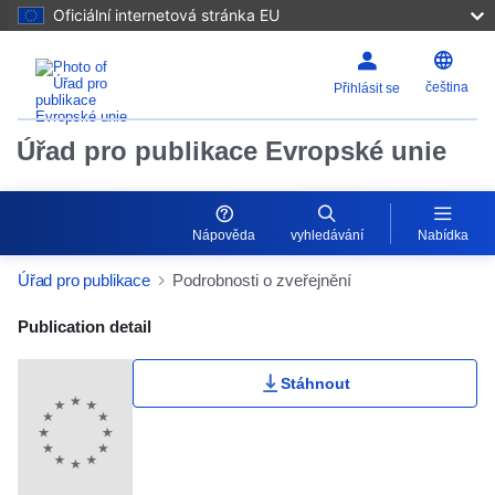
Oficiální internetová stránka EU
čeština
Přihlásit se
Úřad pro publikace Evropské unie
Nápověda
vyhledávání
Nabídka
Úřad pro publikace
Podrobnosti o zveřejnění
Publication Detail Actions Portlet
Publication detail
Stáhnout