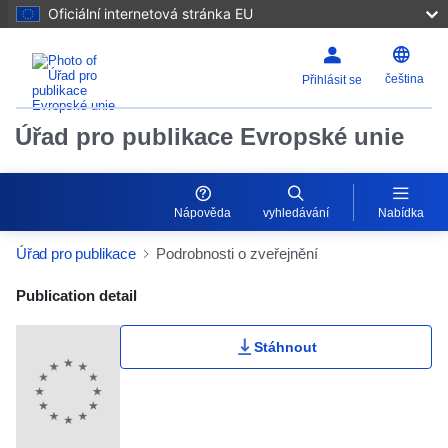
Oficiální internetová stránka EU
čeština
Přihlásit se
Úřad pro publikace Evropské unie
Nápověda
vyhledávání
Nabídka
Úřad pro publikace
Podrobnosti o zveřejnění
Publication Detail Actions Portlet
Publication detail
Stáhnout