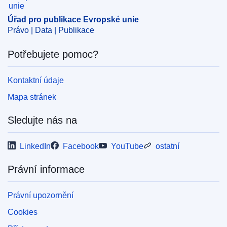
dekontaminace
,
krmiva
,
oxid
,
povolení k prodeji
Úřad pro publikace Evropské unie
CELEX : 32025R1186
Právo | Data | Publikace
ELI :
reg_impl/2025/1186/oj
Potřebujete pomoc?
OJ : L_202501186
IMMC : C(2025)3739/3974108
Kontaktní údaje
Mapa stránek
pdfa2a
Zobrazit všechny části této série
Sledujte nás na
LinkedIn
Facebook
YouTube
ostatní
Právní informace
Právní upozornění
Cookies