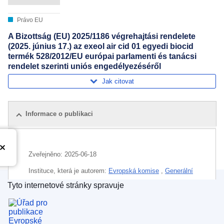
Právo EU
A Bizottság (EU) 2025/1186 végrehajtási rendelete
(2025. június 17.) az exeol air cid 01 egyedi biocid
termék 528/2012/EU európai parlamenti és tanácsi
rendelet szerinti uniós engedélyezéséről
Jak citovat
Informace o publikaci
Zveřejněno:
2025-06-18
Instituce, která je autorem:
Evropská komise
,
Generální
ředitelství pro zdraví a bezpečnost potravin
(
Evropská
Tyto internetové stránky spravuje
komise
)
Úřad pro publikace Evropské unie
Téma:
bezpečnost potravin
,
biocid
,
chemický výrobek
,