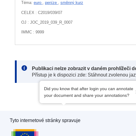
Téma:
euro
,
peníze
,
směnný kurz
CELEX : C2019/039/07
OJ : JOC_2019_039_R_0007
IMMC : 9999
Note:
Publikaci nelze zobrazit v daném prohlížeči 
Přístup je k dispozici zde: Stáhnout zvolenou ja
Did you know that after login you can annotate
your document and share your annotations?
Tyto internetové stránky spravuje
Úřad pro publikace Evropské unie