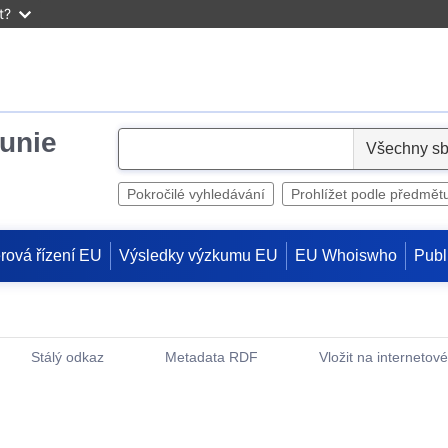
t?
unie
S
e
l
Pokročilé vyhledávání
Prohlížet podle předmět
e
c
rová řízení EU
Výsledky výzkumu EU
EU Whoiswho
Publ
t
Stálý odkaz
Metadata RDF
Vložit na internetov
(otevře nové okno)