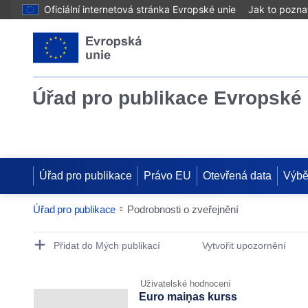
Oficiální internetová stránka Evropské unie
Jak to pozna
Úřad pro publikace Evropské 
Úřad pro publikace
Právo EU
Otevřená data
Výbě
Úřad pro publikace
Podrobnosti o zveřejnění
Publication Detail Actions Portlet
Přidat do Mých publikací
Vytvořit upozornění
Uživatelské hodnocení
Euro maiņas kurss