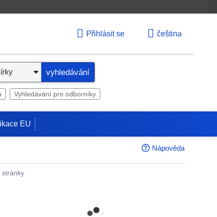
Přihlásit se
čeština
vyhledávání
u
Vyhledávání pro odborníky
ikace EU
Nápověda
é stránky