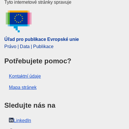
Úřad pro publikace Evropské un
Tyto internetové stránky spravuje
Téma:
dohoda (EU)
,
jednací řád
,
Nový Zéland
,
program
EU
,
společný výbor (EU)
CELEX : 32024D2898
ELI :
dec/2024/2898/oj
Úřad pro publikace Evropské unie
OJ : L_202402898
Právo | Data | Publikace
IMMC : ST 14306 2024 INIT
Potřebujete pomoc?
pdfa2a
Zobrazit všechny části této série
Kontaktní údaje
Mapa stránek
Sledujte nás na
LinkedIn