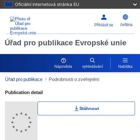
Oficiální internetová stránka EU
čeština
Přihlásit se
Úřad pro publikace Evropské unie
Nápověda
vyhledávání
Nabídka
Úřad pro publikace
Podrobnosti o zveřejnění
Publication Detail Actions Portlet
Publication detail
Stáhnout