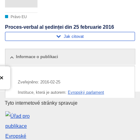
Právo EU
Proces-verbal al ședinței din 25 februarie 2016
Jak citovat
Informace o publikaci
Zveřejněno:
2016-02-25
Instituce, která je autorem:
Evropský parlament
Úřad pro publikace Evropské un
Tyto internetové stránky spravuje
Téma:
Evropský parlament
,
parlamentní rozprava
CELEX : C2017/140/02
OJ : JOC_2017_140_R_0002