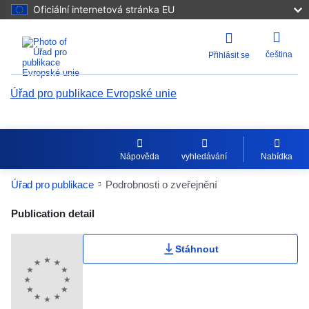
Oficiální internetová stránka EU
čeština
Přihlásit se
Úřad pro publikace Evropské unie
Nápověda
vyhledávání
Nabídka
Úřad pro publikace
Podrobnosti o zveřejnění
Publication Detail Actions Portlet
Publication detail
Stáhnout