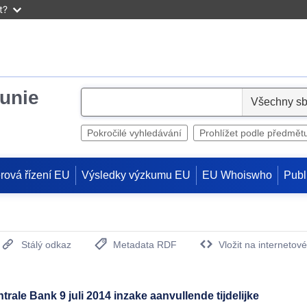
t?
unie
S
e
l
Pokročilé vyhledávání
Prohlížet podle předmět
e
c
rová řízení EU
Výsledky výzkumu EU
EU Whoiswho
Publ
t
Stálý odkaz
Metadata RDF
Vložit na internetov
(otevře nové okno)
ale Bank 9 juli 2014 inzake aanvullende tijdelijke