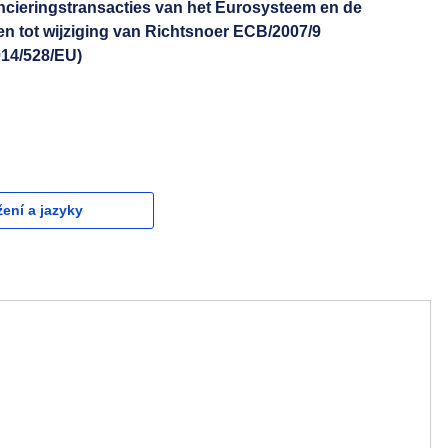
ncieringstransacties van het Eurosysteem en de
n tot wijziging van Richtsnoer ECB/2007/9
014/528/EU)
žení a jazyky