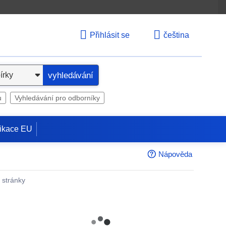
Přihlásit se
čeština
vyhledávání
u
Vyhledávání pro odborníky
ikace EU
Nápověda
é stránky