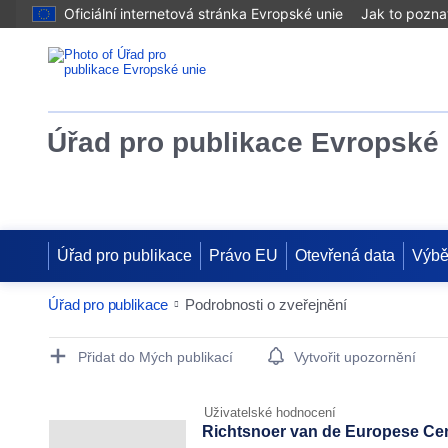
Oficiální internetová stránka Evropské unie
Jak to pozna
Úřad pro publikace Evropské 
Úřad pro publikace
Právo EU
Otevřená data
Výbě
Úřad pro publikace
Podrobnosti o zveřejnění
Publication Detail Actions Portlet
Přidat do Mých publikací
Vytvořit upozornění
Uživatelské hodnocení
Richtsnoer van de Europese Centr