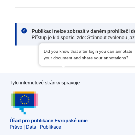
Note:
Publikaci nelze zobrazit v daném prohlížeči 
Přístup je k dispozici zde: Stáhnout zvolenou ja
Did you know that after login you can annotate
your document and share your annotations?
Tyto internetové stránky spravuje
Úřad pro publikace Evropské unie
Úřad pro publikace Evropské unie
Právo | Data | Publikace