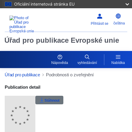
Oficiální internetová stránka EU
čeština
Přihlásit se
Úřad pro publikace Evropské unie
Nápověda
vyhledávání
Nabídka
Úřad pro publikace
Podrobnosti o zveřejnění
Publication Detail Actions Portlet
Publication detail
Uživatelské hodnocení
Stáhnout