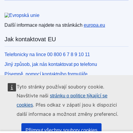
Evropská unie
Další informace najdete na stránkách
europa.eu
Jak kontaktovat EU
Telefonicky na lince 00 800 6 7 8 9 10 11
Jiný způsob, jak nás kontaktovat po telefonu
Písemně, pomocí kontaktního formuláře
Osobně, v kontaktním místě EU
Tyto stránky používají soubory cookie.
Navštivte naši
stránku o politice týkající se
Sociální média
. Přes odkaz v zápatí jsou k dispozici
cookies
další informace a možnost změny preferencí.
Vyhledávání informačních kanálů EU v sociálních médiích
Orgány a instituce EU
Přijmout všechny soubory cookies