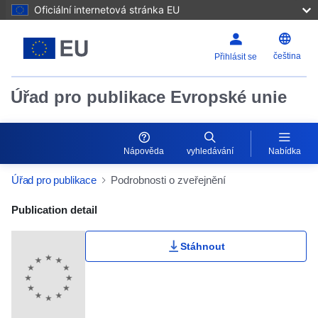
Oficiální internetová stránka EU
čeština
Přihlásit se
Úřad pro publikace Evropské unie
Nápověda
vyhledávání
Nabídka
Úřad pro publikace
Podrobnosti o zveřejnění
Publication Detail Actions Portlet
Publication detail
Uživatelské hodnocení
Stáhnout