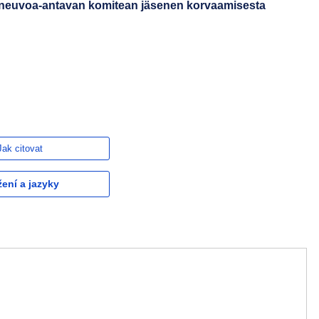
n neuvoa-antavan komitean jäsenen korvaamisesta
Jak citovat
žení a jazyky