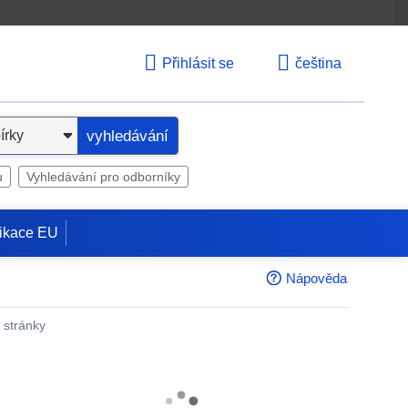
Přihlásit se
čeština
vyhledávání
u
Vyhledávání pro odborníky
ikace EU
Nápověda
é stránky