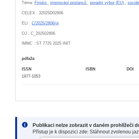
Téma:
Finsko
,
jmenování poslanců
,
poradní výbor (EU)
,
sociál
CELEX : 32025D02806
ELI :
C/2025/2806/oj
OJ : C_202502806
IMMC : ST 7725 2025 INIT
pdfa2a
ISSN
ISBN
DOI
1977-1053
Note:
Publikaci nelze zobrazit v daném prohlížeči 
Přístup je k dispozici zde: Stáhnout zvolenou ja