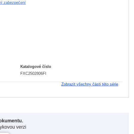
ní zabezpečení
Katalogové číslo
FXC2502806FI
Zobrazit všechny části této série
dokumentu.
zykovou verzi