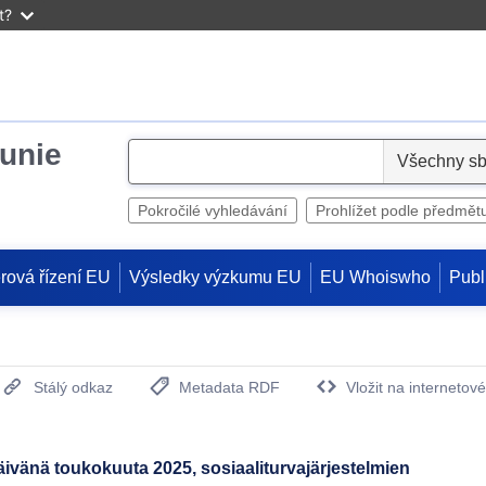
t?
unie
S
e
l
Pokročilé vyhledávání
Prohlížet podle předmět
e
c
rová řízení EU
Výsledky výzkumu EU
EU Whoiswho
Publ
t
Stálý odkaz
Metadata RDF
Vložit na internetov
(otevře nové okno)
ivänä toukokuuta 2025, sosiaaliturvajärjestelmien