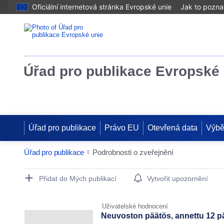
Oficiální internetová stránka Evropské unie
Jak to pozna
Úřad pro publikace Evropské 
Úřad pro publikace
Právo EU
Otevřená data
Výbě
Úřad pro publikace
Podrobnosti o zveřejnění
Publication Detail Actions Portlet
Přidat do Mých publikací
Vytvořit upozornění
Uživatelské hodnocení
Neuvoston päätös, annettu 12 pä