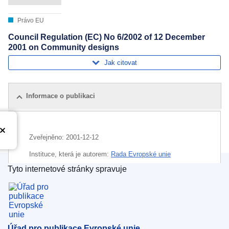
Právo EU
Council Regulation (EC) No 6/2002 of 12 December
2001 on Community designs
Jak citovat
Informace o publikaci
Zveřejněno:
2001-12-12
Instituce, která je autorem:
Rada Evropské unie
Tyto internetové stránky spravuje
Téma:
ochranná známka EU
,
průmyslové a užitné vzory
Úřad pro publikace Evropské unie
,
Úřad Evropské unie pro duševní vlastnictví
CELEX : 32002R0006
ELI :
reg/2002/6/oj
Úřad pro publikace Evropské unie