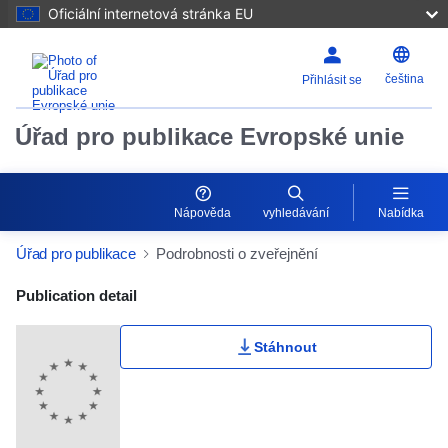
Oficiální internetová stránka EU
čeština
Přihlásit se
Úřad pro publikace Evropské unie
Nápověda
vyhledávání
Nabídka
Úřad pro publikace
Podrobnosti o zveřejnění
Publication Detail Actions Portlet
Publication detail
Stáhnout