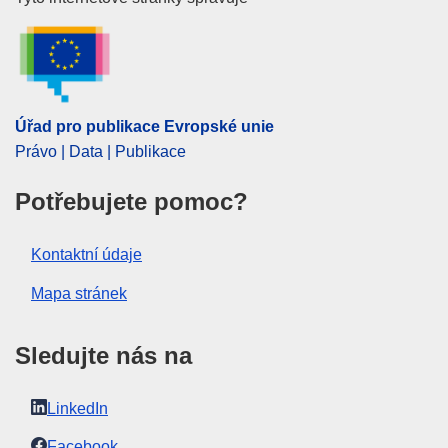
Úřad pro publikace Evropské un
EDITION : b2b51b7e-5f15-11ef-a8ba-01aa75ed71a1
EDITION : 76020c03-1d1c-11ef-a251-01aa75ed71a1
EDITION : dd62a206-e2d6-11ec-a534-01aa75ed71a1
Úřad pro publikace Evropské unie
EDITION : 1398f63c-e313-11ef-be2a-01aa75ed71a1
Právo | Data | Publikace
EDITION : 8a7c3782-7a43-11f1-bf5e-01aa75ed71a1
Potřebujete pomoc?
Kontaktní údaje
Mapa stránek
Sledujte nás na
LinkedIn
Facebook