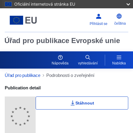
Oficiální internetová stránka EU
čeština
Přihlásit se
Úřad pro publikace Evropské unie
Nápověda
vyhledávání
Nabídka
Úřad pro publikace
Podrobnosti o zveřejnění
Publication Detail Actions Portlet
Publication detail
Stáhnout