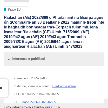
Právo EU
Rialachán (AE) 2022/869 ó Pharlaimint na hEorpa agus
ón gComhairle an 30 Bealtaine 2022 maidir le treoirlínte
le haghaidh bonneagar tras-Eorpach fuinnimh, lena
leasaítear Rialacháin (CE) Uimh. 715/2009, (AE)
2019/942 agus (AE) 2019/943 agus Treoracha
2009/73/CE agus (AE) 2019/944, agus lena n-
aisghairtear Rialachán (AE) Uimh. 347/2013
Informace o publikaci
Všechna vydání
Zveřejněno:
2025-02-05
Instituce, která je autorem:
Předběžné údaje
CELEX : 02022R0869-20250205
ELI :
reg/2022/869/2025-02-05
Tyto internetové stránky spravuje