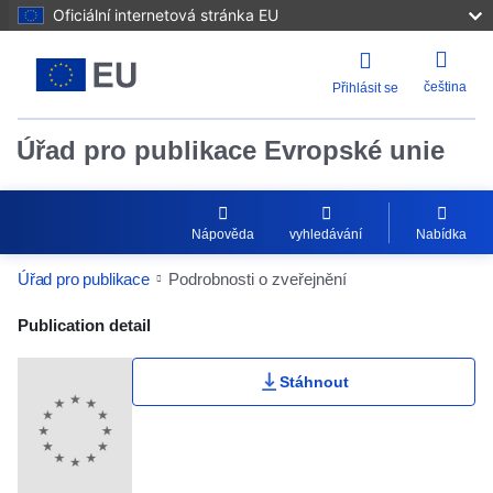
Oficiální internetová stránka EU
čeština
Přihlásit se
Úřad pro publikace Evropské unie
Nápověda
vyhledávání
Nabídka
Úřad pro publikace
Podrobnosti o zveřejnění
Publication Detail Actions Portlet
Publication detail
Stáhnout