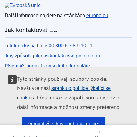
Evropská unie
Další informace najdete na stránkách
europa.eu
Jak kontaktovat EU
Telefonicky na lince 00 800 6 7 8 9 10 11
Jiný způsob, jak nás kontaktovat po telefonu
Písemně, pomocí kontaktního formuláře
Osobně, v kontaktním místě EU
Tyto stránky používají soubory cookie.
Navštivte naši
stránku o politice týkající se
Sociální média
. Přes odkaz v zápatí jsou k dispozici
cookies
další informace a možnost změny preferencí.
Vyhledávání informačních kanálů EU v sociálních médiích
Orgány a instituce EU
Přijmout všechny soubory cookies