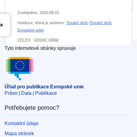
Balíček
Zveřejněno:
2025-08-01
Instituce, která je autorem:
Soudní dvůr
(
Soudní dvůr
Evropské unie
)
CELEX : 62024CJ0068
Tyto internetové stránky spravuje
ECLI : ECLI:EU:C:2025:607
Úřad pro publikace Evropské unie
Úřad pro publikace Evropské unie
Právo | Data | Publikace
Potřebujete pomoc?
Kontaktní údaje
Mapa stránek