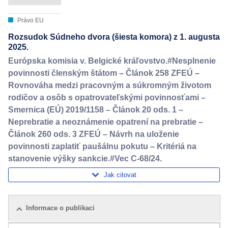
Právo EU
Rozsudok Súdneho dvora (šiesta komora) z 1. augusta
2025.
Európska komisia v. Belgické kráľovstvo.#Nesplnenie
povinnosti členským štátom – Článok 258 ZFEÚ –
Rovnováha medzi pracovným a súkromným životom
rodičov a osôb s opatrovateľskými povinnosťami –
Smernica (EÚ) 2019/1158 – Článok 20 ods. 1 –
Neprebratie a neoznámenie opatrení na prebratie –
Článok 260 ods. 3 ZFEÚ – Návrh na uloženie
povinnosti zaplatiť paušálnu pokutu – Kritériá na
stanovenie výšky sankcie.#Vec C-68/24.
Jak citovat
Informace o publikaci