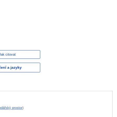
Jak citovat
žení a jazyky
dářský prostor
)