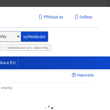
Přihlásit se
čeština
vyhledávání
u
Vyhledávání pro odborníky
ikace EU
Nápověda
é stránky