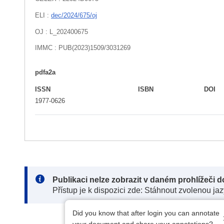
ELI :
dec/2024/675/oj
OJ : L_202400675
IMMC : PUB(2023)1509/3031269
pdfa2a
ISSN
ISBN
DOI
1977-0626
Note:
Publikaci nelze zobrazit v daném prohlížeči 
Přístup je k dispozici zde: Stáhnout zvolenou ja
Did you know that after login you can annotate