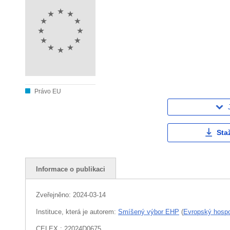
Právo EU
Sta
Informace o publikaci
Zveřejněno:
2024-03-14
Instituce, která je autorem:
Smíšený výbor EHP
(
Evropský hospo
CELEX : 22024D0675