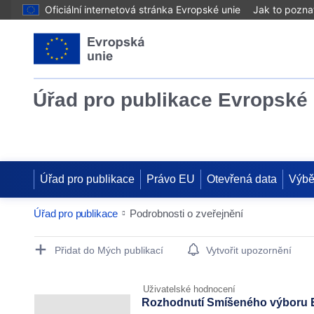
Oficiální internetová stránka Evropské unie
Jak to pozna
Úřad pro publikace Evropské 
Úřad pro publikace
Právo EU
Otevřená data
Výbě
Úřad pro publikace
Podrobnosti o zveřejnění
Publication Detail Actions Portlet
Přidat do Mých publikací
Vytvořit upozornění
Uživatelské hodnocení
Rozhodnutí Smíšeného výboru E