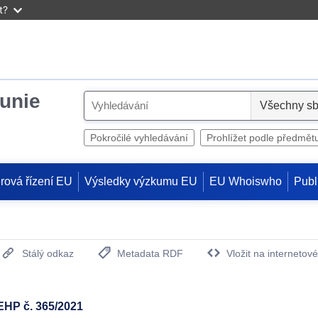
t?
unie
S
e
l
Pokročilé vyhledávání
Prohlížet podle předmět
e
c
rová řízení EU
Výsledky výzkumu EU
EU Whoiswho
Publ
t
Stálý odkaz
Metadata RDF
Vložit na internetov
(otevře nové okno)
HP č. 365/2021