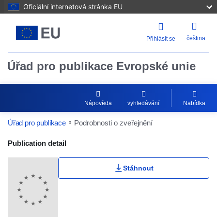
Oficiální internetová stránka EU
čeština
Přihlásit se
Úřad pro publikace Evropské unie
Nápověda
vyhledávání
Nabídka
Úřad pro publikace
Podrobnosti o zveřejnění
Publication Detail Actions Portlet
Publication detail
Stáhnout