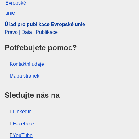
CELEX : 52025PC0104
IMMC : COM(2025)104 final
Úřad pro publikace Evropské unie
COMNAT : COM_2025_0104_FIN
Právo | Data | Publikace
Potřebujete pomoc?
Kontaktní údaje
Mapa stránek
Sledujte nás na
LinkedIn
Facebook
YouTube