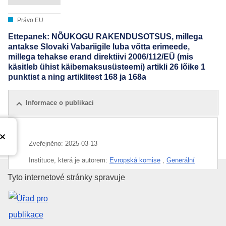
Právo EU
Ettepanek: NÕUKOGU RAKENDUSOTSUS, millega
antakse Slovaki Vabariigile luba võtta erimeede,
millega tehakse erand direktiivi 2006/112/EÜ (mis
käsitleb ühist käibemaksusüsteemi) artikli 26 lõike 1
punktist a ning artiklitest 168 ja 168a
Informace o publikaci
Zveřejněno:
2025-03-13
Instituce, která je autorem:
Evropská komise
,
Generální
ředitelství pro daně a celní unii
(
Evropská komise
)
Úřad pro publikace Evropské un
Tyto internetové stránky spravuje
Téma:
daň z přidané hodnoty
,
daňová úleva
,
jednostopé
vozidlo
,
motorové vozidlo
,
odchylka od práva EU
,
Slovensko