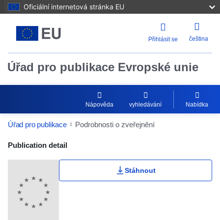
Oficiální internetová stránka EU
čeština
Přihlásit se
Úřad pro publikace Evropské unie
Nápověda
vyhledávání
Nabídka
Úřad pro publikace
Podrobnosti o zveřejnění
Publication Detail Actions Portlet
Publication detail
Stáhnout