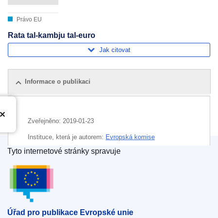
Právo EU
Rata tal-kambju tal-euro
Jak citovat
Informace o publikaci
Zveřejněno:
2019-01-23
Instituce, která je autorem:
Evropská komise
Tyto internetové stránky spravuje
Téma:
euro
,
peníze
,
směnný kurz
Úřad pro publikace Evropské unie
CELEX : C2019/028/02
OJ : JOC_2019_028_R_0002
IMMC : 9999
Úřad pro publikace Evropské unie