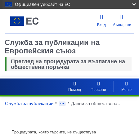
Официален уебсайт на ЕС
Вход
български
Служба за публикации на
Европейския съюз
Преглед на процедурата за възлагане на
обществена поръчка
Помощ
Търсене
Меню
Служба за публикации
Данни за обществената поръчка
Процедурата, която търсите, не съществува