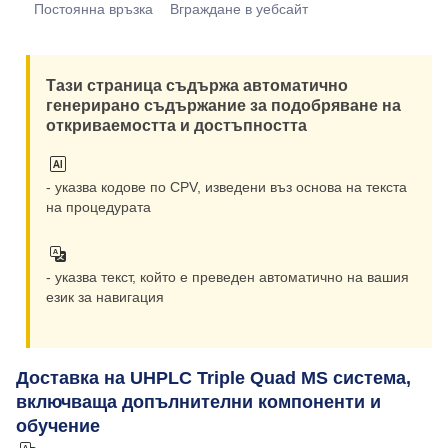
Увелича
Постоянна връзка
Вграждане в уебсайт
Намаляв
Тази страница съдържа автоматично
генерирано съдържание за подобряване на
откриваемостта и достъпността
- указва кодове по CPV, изведени въз основа на текста
на процедурата
- указва текст, който е преведен автоматично на вашия
език за навигация
Доставка на UHPLC Triple Quad MS система,
включваща допълнителни компоненти и
обучение