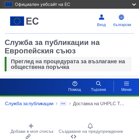
Официален уебсайт на ЕС
Вход
български
Служба за публикации на
Европейския съюз
Преглед на процедурата за възлагане на
обществена поръчка
Помощ
Търсене
Меню
Служба за публикации
Доставка на UHPLC Triple Quad MS система, включваща допълнителни компоненти и обучение
Procurement Detail Actions Portlet
Нулиран
Добави в моя списък
Създаване на предупреждение