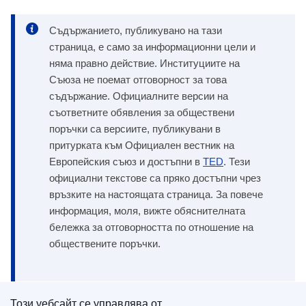
Съдържанието, публикувано на тази
страница, е само за информационни цели и
няма правно действие. Институциите на
Съюза не поемат отговорност за това
съдържание. Официалните версии на
съответните обявления за обществени
поръчки са версиите, публикувани в
притурката към Официален вестник на
Европейския съюз и достъпни в
TED
. Тези
официални текстове са пряко достъпни чрез
връзките на настоящата страница. За повече
информация, моля, вижте обяснителната
бележка за отговорността по отношение на
обществените поръчки.
Този уебсайт се управлява от