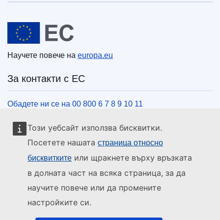
Европейски съюз
Научете повече на
europa.eu
За контакти с ЕС
Обадете ни се на 00 800 6 7 8 9 10 11
Използвайте други телефонни номера
Този уебсайт използва бисквитки.
Пишете ни чрез нашия формуляр за връзка
Посетете нашата
страница относно
Срещнете се с нас в център на ЕС
или щракнете върху връзката
бисквитките
в долната част на всяка страница, за да
Социални медии
научите повече или да промените
настройките си.
ЕС в социалните медии