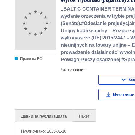
Wyrok Trybunału (piąta izba) z dn
„BALTIC CONTAINER TERMINAL” 
wydanie orzeczenia w trybie pre
(Senāts).#Odesłanie prejudycjal
Unijny kodeks celny – Rozporz
wykonawcze (UE) 2015/2447 – W
nieunijnych na towary unijne –
prowadzenie działalności w wol
Право на ЕС
Powaga rzeczy osądzonej.#Spra
Част от пакет
Как
Изтегляне
Данни за публикацията
Пакет
Публикувано:
2025-01-16