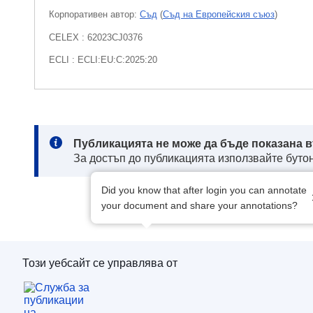
Корпоративен aвтор:
Съд
(
Съд на Европейския съюз
)
CELEX : 62023CJ0376
ECLI : ECLI:EU:C:2025:20
Note:
Публикацията не може да бъде показана в
За достъп до публикацията използвайте бутон
Did you know that after login you can annotate
your document and share your annotations?
Този уебсайт се управлява от
Служба за публикации на Европейския съю