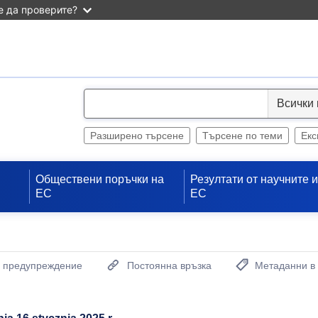
 да проверите?
S
e
l
Разширено търсене
Търсене по теми
Екс
e
c
Обществени поръчки на
Резултати от научните 
t
ЕС
ЕС
а предупреждение
Постоянна връзка
Метаданни в
(Отваря нов проз