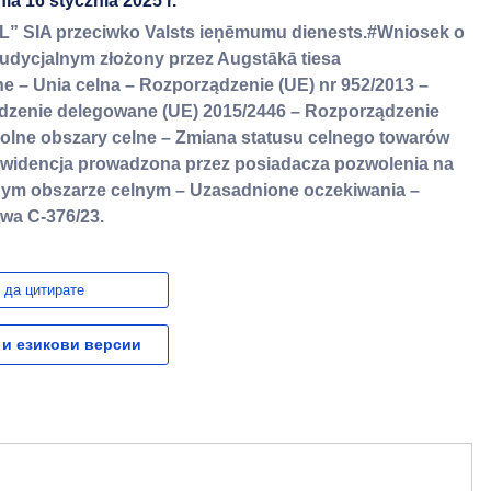
ia 16 stycznia 2025 r.
SIA przeciwko Valsts ieņēmumu dienests.#Wniosek o
judycjalnym złożony przez Augstākā tiesa
ne – Unia celna – Rozporządzenie (UE) nr 952/2013 –
ądzenie delegowane (UE) 2015/2446 – Rozporządzenie
olne obszary celne – Zmiana statusu celnego towarów
 Ewidencja prowadzona przez posiadacza pozwolenia na
nym obszarze celnym – Uzasadnione oczekiwania –
wa C-376/23.
 да цитирате
 и езикови версии