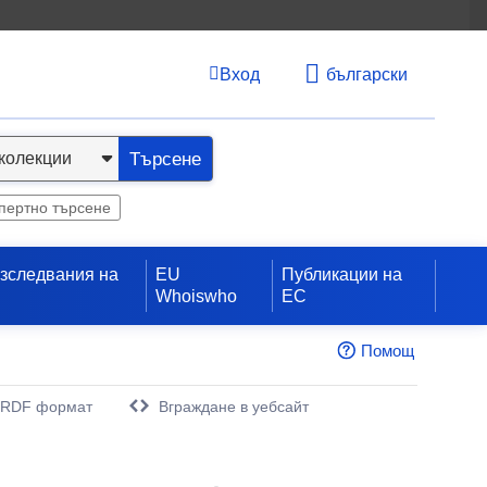
Вход
български
Търсене
пертно търсене
изследвания на
EU
Публикации на
Whoiswho
ЕС
Помощ
 RDF формат
Вграждане в уебсайт
орец)