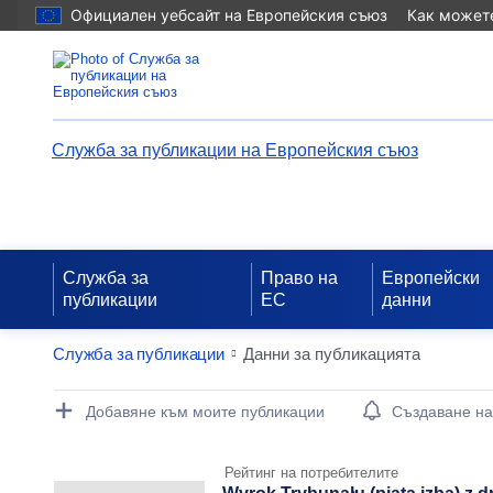
Официален уебсайт на Европейския съюз
Как можете
Служба за публикации на Европейския съюз
Служба за
Право на
Европейски
публикации
ЕС
данни
Служба за публикации
Данни за публикацията
Publication Detail Actions Portlet
Добавяне към моите публикации
Създаване н
Рейтинг на потребителите