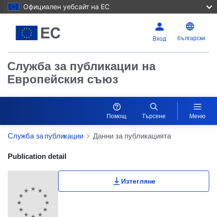
Официален уебсайт на ЕС
български
Вход
Служба за публикации на
Европейския съюз
Помощ
Търсене
Меню
Служба за публикации
Данни за публикацията
Publication Detail Actions Portlet
Publication detail
Изтегляне