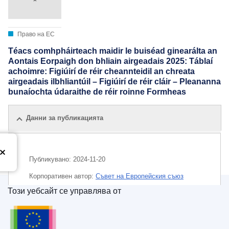
Право на ЕС
Téacs comhpháirteach maidir le buiséad ginearálta an
Aontais Eorpaigh don bhliain airgeadais 2025: Táblaí
achoimre: Figiúirí de réir cheannteidil an chreata
airgeadais ilbhliantúil – Figiúirí de réir cláir – Pleananna
bunaíochta údaraithe de réir roinne Formheas
Данни за публикацията
Публикувано:
2024-11-20
Корпоративен aвтор:
Съвет на Европейския съюз
Този уебсайт се управлява от
IMMC : ST 15788 2024 ADD 1
Служба за публикации на Европейския съюз