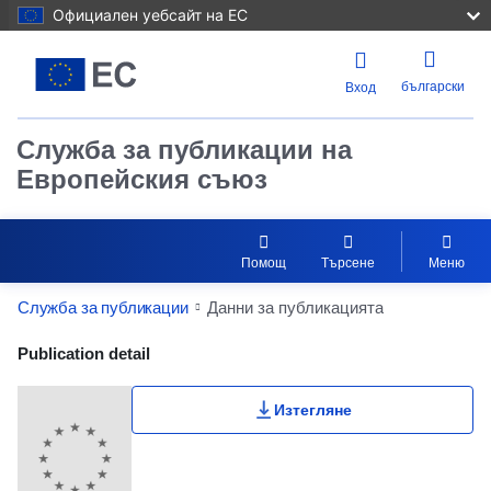
Официален уебсайт на ЕС
български
Вход
Служба за публикации на
Европейския съюз
Помощ
Търсене
Меню
Служба за публикации
Данни за публикацията
Publication Detail Actions Portlet
Publication detail
Изтегляне