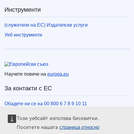
Инструменти
(служители на ЕС) Издателски услуги
Уеб инструменти
Европейски съюз
Научете повече на
europa.eu
За контакти с ЕС
Обадете ни се на 00 800 6 7 8 9 10 11
Използвайте други телефонни номера
Този уебсайт използва бисквитки.
Пишете ни чрез нашия формуляр за връзка
Посетете нашата
страница относно
Срещнете се с нас в център на ЕС