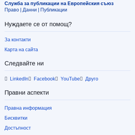
Служба за публикации на Европейския съюз
снабдяване с провизии
Право | Данни | Публикации
CELEX : 52024PC0278
Нуждаете се от помощ?
IMMC : COM(2024)278 final
COMNAT : COM_2024_0278_FIN
За контакти
Карта на сайта
Следвайте ни
LinkedIn
Facebook
YouTube
Друго
Правни аспекти
Правна информация
Бисквитки
Достъпност