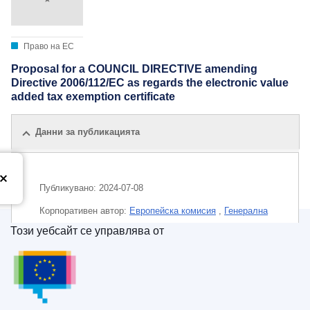
Право на ЕС
Proposal for a COUNCIL DIRECTIVE amending
Directive 2006/112/EC as regards the electronic value
added tax exemption certificate
Данни за публикацията
Публикувано:
2024-07-08
Корпоративен aвтор:
Европейска комисия
,
Генерална
дирекция „Данъчно облагане и митнически съюз“
Този уебсайт се управлява от
(
Европейска комисия
)
Служба за публикации на Европейския съюз
Тема:
данъкоплатец
,
ДДС
,
дигитализация
,
електронен документ
,
електронно правителство
,
освобождаване от данък
,
продукти и услуги
,