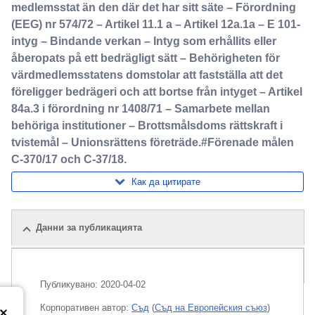
medlemsstat än den där det har sitt säte – Förordning
(EEG) nr 574/72 – Artikel 11.1 a – Artikel 12a.1a – E 101-
intyg – Bindande verkan – Intyg som erhållits eller
åberopats på ett bedrägligt sätt – Behörigheten för
värdmedlemsstatens domstolar att fastställa att det
föreligger bedrägeri och att bortse från intyget – Artikel
84a.3 i förordning nr 1408/71 – Samarbete mellan
behöriga institutioner – Brottsmålsdoms rättskraft i
tvistemål – Unionsrättens företräde.#Förenade målen
C-370/17 och C-37/18.
Как да цитирате
Данни за публикацията
Пакет
Публикувано:
2020-04-02
Корпоративен aвтор:
Съд
(
Съд на Европейския съюз
)