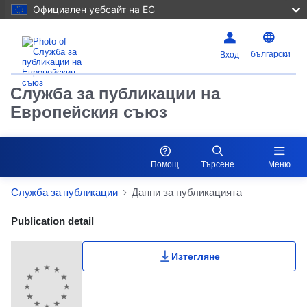
Официален уебсайт на ЕС
български
Вход
Служба за публикации на
Европейския съюз
Помощ
Търсене
Меню
Служба за публикации
Данни за публикацията
Publication Detail Actions Portlet
Publication detail
Изтегляне