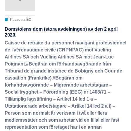
Право на ЕС
Domstolens dom (stora avdelningen) av den 2 april
2020.
Caisse de retraite du personnel navigant professionnel
de l'aéronautique civile (CRPNPAC) mot Vueling
Airlines SA och Vueling Airlines SA mot Jean-Luc
Poignant.#Begäran om förhandsavgörande från
Tribunal de grande instance de Bobigny och Cour de
cassation (Frankrike).#Begäran om
förhandsavgörande – Migrerande arbetstagare –
Social trygghet – Förordning (EEG) nr 1408/71 –
Tillämplig lagstiftning – Artikel 14 led 1 a –
Utstationerade arbetstagare – Artikel 14 led 2 a i) –
Person som normalt är verksam i två eller flera
medlemsstater och som arbetar vid en filial eller fast
representation som företaget har i en annan