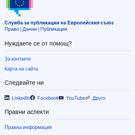
лице
,
човешки права
,
юридическо лице
CELEX : 32024D0418
Служба за публикации на Европейския съюз
ELI :
dec/2024/418/oj
Право | Данни | Публикации
OJ : L_202400418
Нуждаете се от помощ?
IMMC : ST 17044 2023 INIT
За контакти
pdfa2a
Карта на сайта
Показване на всички издания от тази поредица
Следвайте ни
LinkedIn
Facebook
YouTube
Друго
Правни аспекти
Правна информация