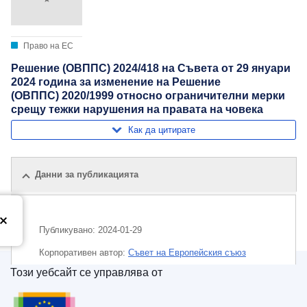
Право на ЕС
Решение (ОВППС) 2024/418 на Съвета от 29 януари
2024 година за изменение на Решение
(ОВППС) 2020/1999 относно ограничителни мерки
срещу тежки нарушения на правата на човека
Как да цитирате
Данни за публикацията
Публикувано:
2024-01-29
Корпоративен aвтор:
Съвет на Европейския съюз
Този уебсайт се управлява от
Тема:
икономическа санкция
,
международни санкции
Служба за публикации на Европейския съюз
,
рестриктивна мярка, наложена от ЕС
,
физическо