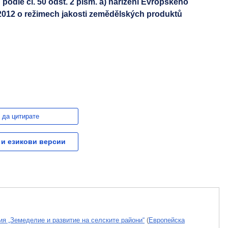
 podle čl. 50 odst. 2 písm. a) nařízení Evropského
/2012 o režimech jakosti zemědělských produktů
 да цитирате
 и езикови версии
ия „Земеделие и развитие на селските райони“
(
Европейска