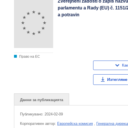
Zveřejnění žádosti o zápis názvu
parlamentu a Rady (EU) č. 1151
a potravin
Право на ЕС
Как
Изтегляне
Данни за публикацията
Публикувано:
2024-02-09
Корпоративен aвтор:
Европейска комисия
,
Генерална дирекц