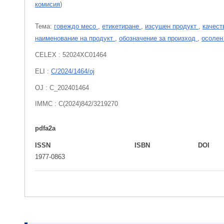
комисия
)
Тема:
говеждо месо
,
етикетиране
,
изсушен продукт
,
качест
наименование на продукт
,
обозначение за произход
,
осолен
CELEX : 52024XC01464
ELI :
C/2024/1464/oj
OJ : C_202401464
IMMC : C(2024)842/3219270
pdfa2a
ISSN
ISBN
DOI
1977-0863