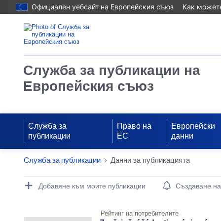
Официален уебсайт на Европейския съюз
Как можете
Служба за публикации на
Европейския съюз
Служба за
Право на
Европейски
публикации
ЕС
данни
Служба за публикации
Данни за публикацията
Publication Detail Actions Portlet
Добавяне към моите публикации
Създаване н
Рейтинг на потребителите