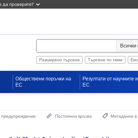
 да проверите?
S
e
l
Разширено търсене
Търсене по теми
Екс
e
c
Обществени поръчки на
Резултати от научните 
t
ЕС
ЕС
а предупреждение
Постоянна връзка
Метаданни в
(Отваря нов проз