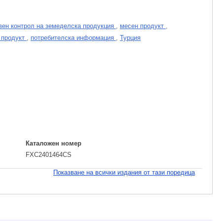
вен контрол на земеделска продукция
,
месен продукт
,
 продукт
,
потребителска информация
,
Турция
Каталожен номер
FXC2401464CS
Показване на всички издания от тази поредица