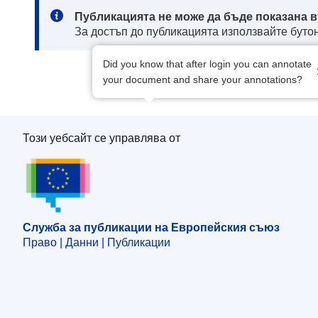
Note:
Публикацията не може да бъде показана в
За достъп до публикацията използвайте бутон
Did you know that after login you can annotate
your document and share your annotations?
Този уебсайт се управлява от
Служба за публикации на Европейския съю
Служба за публикации на Европейския съюз
Право | Данни | Публикации