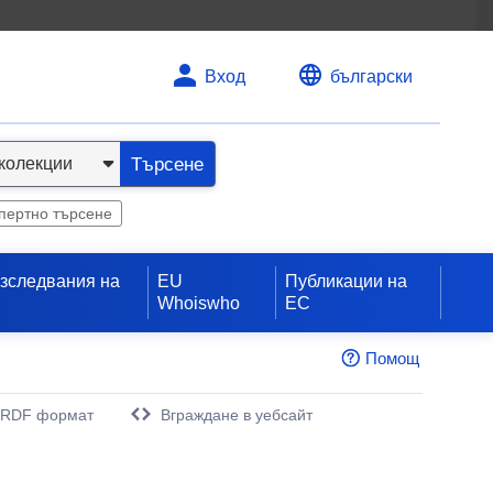
Вход
български
Търсене
пертно търсене
изследвания на
EU
Публикации на
Whoiswho
ЕС
Помощ
 RDF формат
Вграждане в уебсайт
орец)