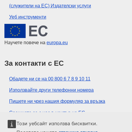
(служители на ЕС) Издателски услуги
Уеб инструменти
Европейски съюз
Научете повече на
europa.eu
За контакти с ЕС
Обадете ни се на 00 800 6 7 8 9 10 11
Използвайте други телефонни номера
Пишете ни чрез нашия формуляр за връзка
Срещнете се с нас в център на ЕС
Този уебсайт използва бисквитки.
Социални медии