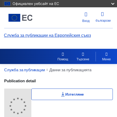
Официален уебсайт на ЕС
български
Вход
Служба за публикации на Европейския съюз
Помощ
Търсене
Меню
Служба за публикации
Данни за публикацията
Publication Detail Actions Portlet
Publication detail
Изтегляне