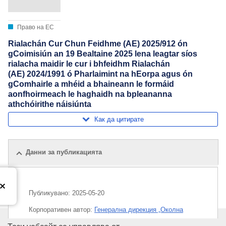
Право на ЕС
Rialachán Cur Chun Feidhme (AE) 2025/912 ón
gCoimisiún an 19 Bealtaine 2025 lena leagtar síos
rialacha maidir le cur i bhfeidhm Rialachán
(AE) 2024/1991 ó Pharlaimint na hEorpa agus ón
gComhairle a mhéid a bhaineann le formáid
aonfhoirmeach le haghaidh na bpleananna
athchóirithe náisiúnta
Как да цитирате
Данни за публикацията
Публикувано:
2025-05-20
Корпоративен aвтор:
Генерална дирекция „Околна
среда“
(
Европейска комисия
)
,
Европейска комисия