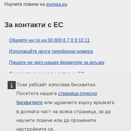
Научете повече на
europa.eu
За контакти с ЕС
Обадете ни се на 00 800 6 7 8 9 10 11
Използвайте други телефонни номера
Пишете ни чрез нашия формуляр за връзка
Срещнете се с нас в център на ЕС
Този уебсайт използва бисквитки.
Социални медии
Посетете нашата
страница относно
или щракнете върху връзката
бисквитките
ЕС в социалните медии
в долната част на всяка страница, за да
научите повече или да промените
Институции и органи на ЕС
настройките си.