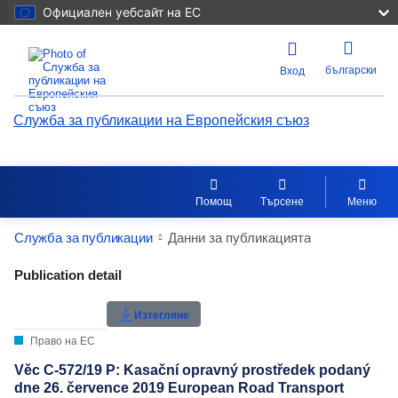
Официален уебсайт на ЕС
български
Вход
Служба за публикации на Европейския съюз
Помощ
Търсене
Меню
Служба за публикации
Данни за публикацията
Publication Detail Actions Portlet
Publication detail
Рейтинг на потребителите
Изтегляне
Право на ЕС
Věc C-572/19 P: Kasační opravný prostředek podaný
dne 26. července 2019 European Road Transport