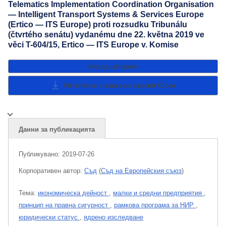
Telematics Implementation Coordination Organisation
— Intelligent Transport Systems & Services Europe
(Ertico — ITS Europe) proti rozsudku Tribunálu
(čtvrtého senátu) vydanému dne 22. května 2019 ve
věci T-604/15, Ertico — ITS Europe v. Komise
Как да цитирате
Изтегляне и езикови версии
Close
Данни за публикацията
Публикувано:
2019-07-26
Корпоративен aвтор:
Съд
(
Съд на Европейския съюз
)
Тема:
икономическа дейност
,
малки и средни предприятия
,
принцип на правна сигурност
,
рамкова програма за НИР
,
юридически статус
,
ядрено изследване