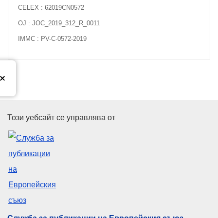
CELEX : 62019CN0572
OJ : JOC_2019_312_R_0011
IMMC : PV-C-0572-2019
Служба за публикации на Евр
Този уебсайт се управлява от