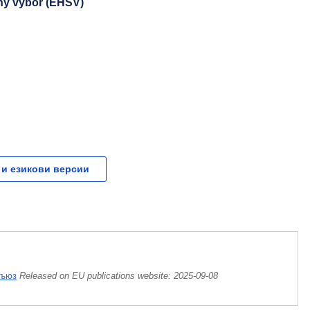
ny výbor (EHSV)
 и езикови версии
съюз
Released on EU publications website:
2025-09-08