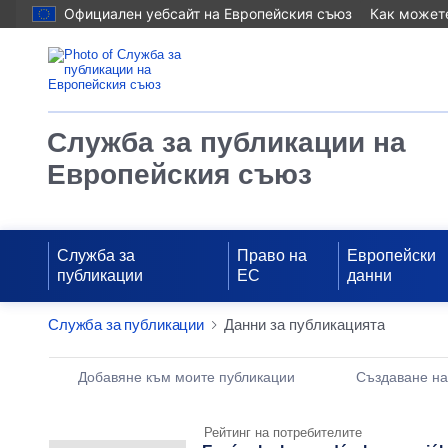
Официален уебсайт на Европейския съюз
Как можете
Служба за публикации на
Европейския съюз
Служба за
Право на
Европейски
публикации
ЕС
данни
Служба за публикации
Данни за публикацията
Publication Detail Actions Portlet
Добавяне към моите публикации
Създаване н
Рейтинг на потребителите