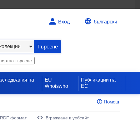
Вход
български
Търсене
пертно търсене
изследвания на
EU
Публикации на
Whoiswho
ЕС
Помощ
 RDF формат
Вграждане в уебсайт
орец)