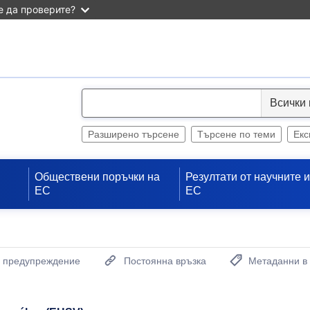
 да проверите?
S
e
l
Разширено търсене
Търсене по теми
Екс
e
c
Обществени поръчки на
Резултати от научните 
t
ЕС
ЕС
а предупреждение
Постоянна връзка
Метаданни в
(Отваря нов проз