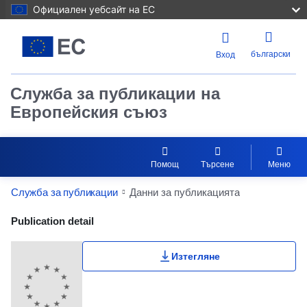
Официален уебсайт на ЕС
български
Вход
Служба за публикации на
Европейския съюз
Помощ
Търсене
Меню
Служба за публикации
Данни за публикацията
Publication Detail Actions Portlet
Publication detail
Изтегляне