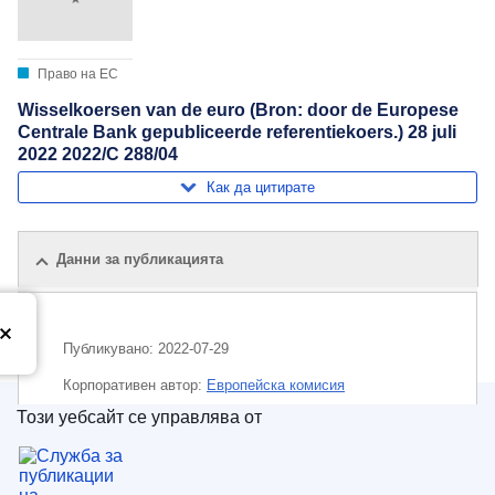
Право на ЕС
Wisselkoersen van de euro (Bron: door de Europese
Centrale Bank gepubliceerde referentiekoers.) 28 juli
2022 2022/C 288/04
Как да цитирате
Данни за публикацията
Публикувано:
2022-07-29
Корпоративен aвтор:
Европейска комисия
Този уебсайт се управлява от
Тема:
евро
,
обменен курс
,
пари
Служба за публикации на Европейския съюз
CELEX : C2022/288/04