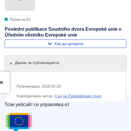
Право на ЕС
Poslední publikace Soudního dvora Evropské unie v
Úředním věstníku Evropské unie
Как да цитирате
Данни за публикацията
Публикувано:
2016-02-29
Корпоративен aвтор:
Съд на Европейския съюз
Този уебсайт се управлява от
Тема:
Съд на Европейския съюз
Служба за публикации на Европейския съюз
CELEX : C2016/078/01
OJ : JOC_2016_078_R_0001