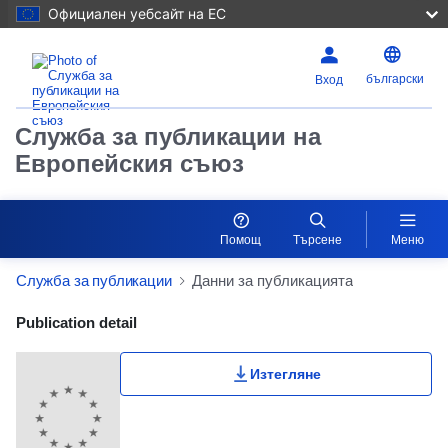
Официален уебсайт на ЕС
български
Вход
Служба за публикации на
Европейския съюз
Помощ
Търсене
Меню
Служба за публикации
Данни за публикацията
Publication Detail Actions Portlet
Publication detail
Изтегляне