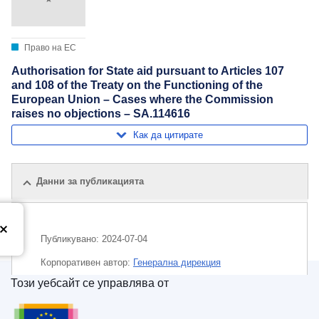
Право на ЕС
Authorisation for State aid pursuant to Articles 107
and 108 of the Treaty on the Functioning of the
European Union – Cases where the Commission
raises no objections – SA.114616
Как да цитирате
Данни за публикацията
Публикувано:
2024-07-04
Корпоративен aвтор:
Генерална дирекция
„Конкуренция“
(
Европейска комисия
)
,
Европейска
Този уебсайт се управлява от
комисия
Служба за публикации на Европейския съюз