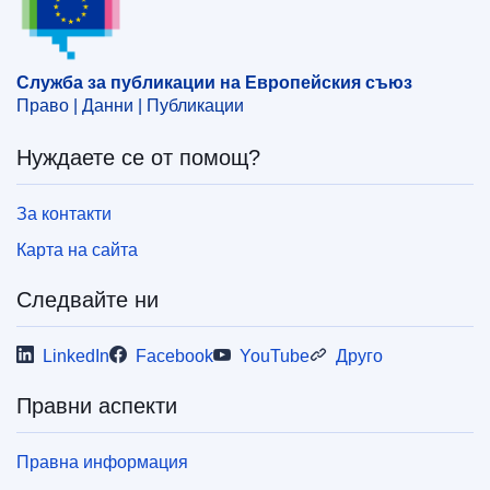
Тема:
държавна субсидия
,
Италия
,
контрол на
Държавна субсидия
,
помощ за предприятия
CELEX : 52024AS114616
Служба за публикации на Европейския съюз
Право | Данни | Публикации
ELI :
C/2024/4270/oj
OJ : C_202404270
Нуждаете се от помощ?
IMMC : C(2024)4512/3533534
За контакти
pdfa2a
Карта на сайта
Показване на всички издания от тази поредица
Следвайте ни
LinkedIn
Facebook
YouTube
Друго
Правни аспекти
Правна информация