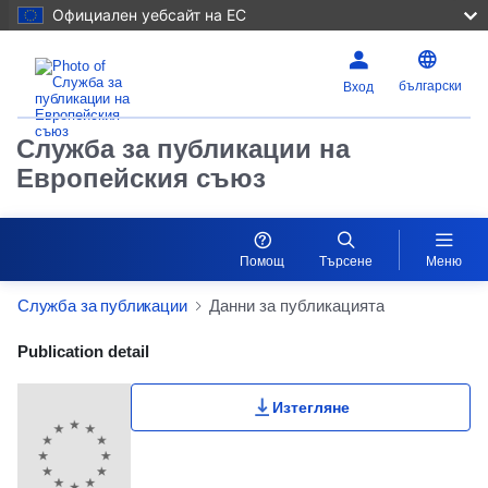
Официален уебсайт на ЕС
български
Вход
Служба за публикации на
Европейския съюз
Помощ
Търсене
Меню
Служба за публикации
Данни за публикацията
Publication Detail Actions Portlet
Publication detail
Изтегляне