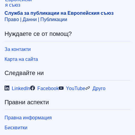
OJ : C_202301458
Служба за публикации на Европейския съюз
IMMC : P8_CR(2015)11-11
Право | Данни | Публикации
Нуждаете се от помощ?
pdfa2a
Показване на всички издания от тази поредица
За контакти
View all acts from same session in Eur-Lex
Карта на сайта
Следвайте ни
LinkedIn
Facebook
YouTube
Друго
Правни аспекти
Правна информация
Бисквитки