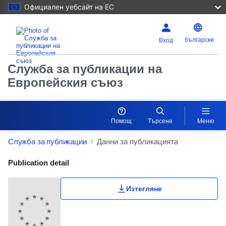
Официален уебсайт на ЕС
български
Вход
Служба за публикации на
Европейския съюз
Помощ
Търсене
Меню
Служба за публикации
Данни за публикацията
Publication Detail Actions Portlet
Publication detail
Изтегляне