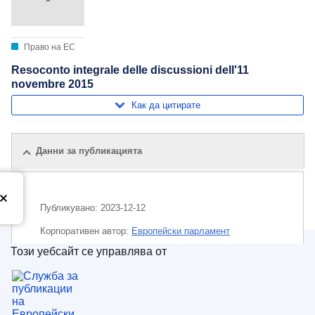
Право на ЕС
Resoconto integrale delle discussioni dell'11
novembre 2015
Как да цитирате
Данни за публикацията
Публикувано:
2023-12-12
Корпоративен aвтор:
Европейски парламент
Този уебсайт се управлява от
Тема:
Европейски парламент
,
парламентарен дебат
Служба за публикации на Европейския съюз
CELEX : C/2023/01458
ELI :
C/2023/1458/oj