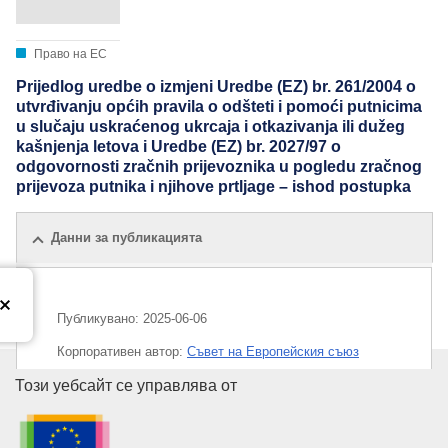
Право на ЕС
Prijedlog uredbe o izmjeni Uredbe (EZ) br. 261/2004 o
utvrđivanju općih pravila o odšteti i pomoći putnicima
u slučaju uskraćenog ukrcaja i otkazivanja ili dužeg
kašnjenja letova i Uredbe (EZ) br. 2027/97 o
odgovornosti zračnih prijevoznika u pogledu zračnog
prijevoza putnika i njihove prtljage – ishod postupka
Данни за публикацията
Публикувано:
2025-06-06
Корпоративен aвтор:
Съвет на Европейския съюз
Служба за публикации на Евр
Този уебсайт се управлява от
IMMC : ST 9795 2025 INIT