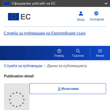
Официален уебсайт на ЕС
български
Вход
Служба за публикации на Европейския съюз
Помощ
Търсене
Меню
Служба за публикации
Данни за публикацията
Publication Detail Actions Portlet
Publication detail
Изтегляне