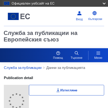
Официален уебсайт на ЕС
български
Вход
Служба за публикации на
Европейския съюз
Помощ
Търсене
Меню
Служба за публикации
Данни за публикацията
Publication Detail Actions Portlet
Publication detail
Изтегляне