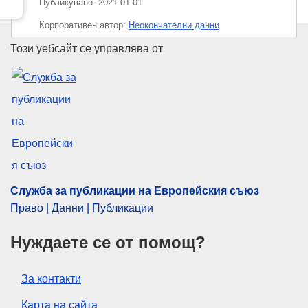
Публикувано:
2021-01-01
Корпоративен aвтор:
Неокончателни данни
Служба за публикации на Евр
Този уебсайт се управлява от
CELEX : 02006R1907-20210101
ELI :
reg/2006/1907/2021-01-01
Служба за публикации на Европейския съюз
Право | Данни | Публикации
Нуждаете се от помощ?
За контакти
Карта на сайта