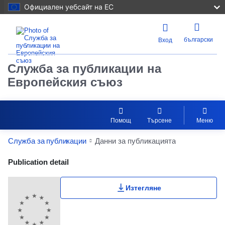
Официален уебсайт на ЕС
български
Вход
Служба за публикации на
Европейския съюз
Помощ
Търсене
Меню
Служба за публикации
Данни за публикацията
Publication Detail Actions Portlet
Publication detail
Изтегляне