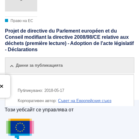
Право на ЕС
Projet de directive du Parlement européen et du
Conseil modifiant la directive 2008/98/CE relative aux
déchets (première lecture) - Adoption de l'acte législatif
- Déclarations
Данни за публикацията
Публикувано:
2018-05-17
Корпоративен aвтор:
Съвет на Европейския съюз
Този уебсайт се управлява от
IMMC : ST 8502 2018 ADD 1 REV 2
Служба за публикации на Европейския съюз