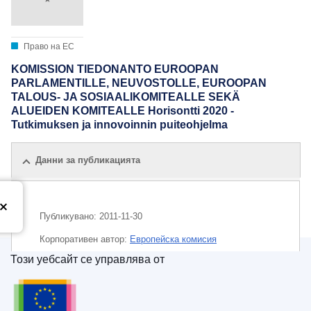
Право на ЕС
KOMISSION TIEDONANTO EUROOPAN
PARLAMENTILLE, NEUVOSTOLLE, EUROOPAN
TALOUS- JA SOSIAALIKOMITEALLE SEKÄ
ALUEIDEN KOMITEALLE Horisontti 2020 -
Tutkimuksen ja innovoinnin puiteohjelma
Данни за публикацията
Публикувано:
2011-11-30
Корпоративен aвтор:
Европейска комисия
Този уебсайт се управлява от
Тема:
изследване и развитие
,
изследователска
Служба за публикации на Европейския съюз
политика на ЕС
,
иновация
,
малки и средни
предприятия
,
научно сътрудничество
,
рамкова