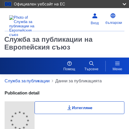
Официален уебсайт на ЕС
български
Вход
Служба за публикации на
Европейския съюз
Помощ
Търсене
Меню
Служба за публикации
Данни за публикацията
Publication Detail Actions Portlet
Publication detail
Изтегляне