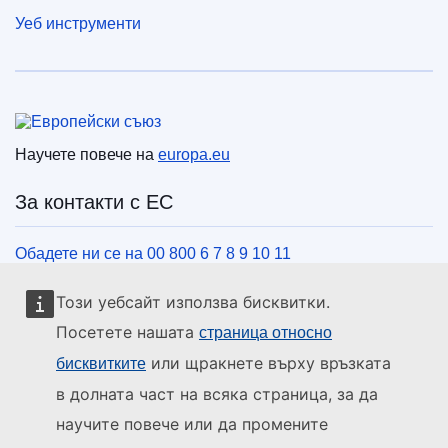
Уеб инструменти
Европейски съюз
Научете повече на
europa.eu
За контакти с ЕС
Обадете ни се на 00 800 6 7 8 9 10 11
Използвайте други телефонни номера
Този уебсайт използва бисквитки.
Пишете ни чрез нашия формуляр за връзка
Посетете нашата
страница относно
Срещнете се с нас в център на ЕС
или щракнете върху връзката
бисквитките
в долната част на всяка страница, за да
Социални медии
научите повече или да промените