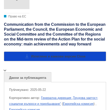
Право на ЕС
Communication from the Commission to the European
Parliament, the Council, the European Economic and
Social Committee and the Committee of the Regions
on the Mid-term review of the Action Plan for the social
economy: main achievements and way forward
Изтегляне и езикови версии
Close
Данни за публикацията
Публикувано:
2025-05-22
Корпоративен aвтор:
Генерална дирекция „Трудова заетост,
социални въпроси и приобщаване“
(
Европейска комисия
)
,
Европейска комисия