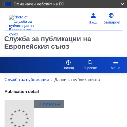
Официален уебсайт на ЕС
български
Вход
Служба за публикации на
Европейския съюз
Помощ
Търсене
Меню
Служба за публикации
Данни за публикацията
Publication Detail Actions Portlet
Publication detail
Рейтинг на потребителите
Изтегляне