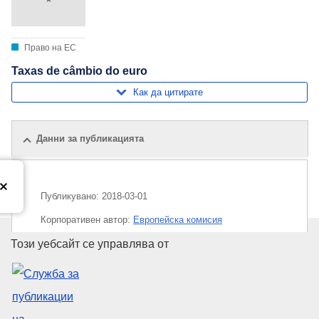
Право на ЕС
Taxas de câmbio do euro
Как да цитирате
Данни за публикацията
Публикувано:
2018-03-01
Корпоративен aвтор:
Европейска комисия
Служба за публикации на Евр
Този уебсайт се управлява от
Тема:
евро
,
обменен курс
,
пари
CELEX : C2018/077/04
OJ : JOC_2018_077_R_0004