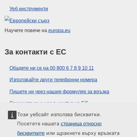
Уеб инструменти
Европейски съюз
Научете повече на
europa.eu
За контакти с ЕС
Обадете ни се на 00 800 6 7 8 9 10 11
Използвайте други телефонни номера
Пишете ни чрез нашия формуляр за връзка
Срещнете се с нас в център на ЕС
Този уебсайт използва бисквитки.
Социални медии
Посетете нашата
страница относно
или щракнете върху връзката
бисквитките