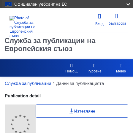
Официален уебсайт на ЕС
български
Вход
Служба за публикации на
Европейския съюз
Помощ
Търсене
Меню
Служба за публикации
Данни за публикацията
Publication Detail Actions Portlet
Publication detail
Изтегляне