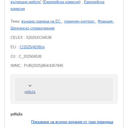
вътрешни работи“
(
Европейска комисия
)
,
Европейска
комисия
Тема:
външна граница на ЕС
,
граничен контрол
,
Франция
,
Шенгенско споразумение
CELEX : 52025XC04538
ELI :
C/2025/4538/oj
OJ : C_202504538
IMMC : PUB(2025)864/4267945
pdfa2a
pdfa2a
Показване на всички издания от тази поредица