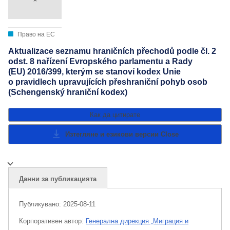
Право на ЕС
Aktualizace seznamu hraničních přechodů podle čl. 2
odst. 8 nařízení Evropského parlamentu a Rady
(EU) 2016/399, kterým se stanoví kodex Unie
o pravidlech upravujících přeshraniční pohyb osob
(Schengenský hraniční kodex)
Как да цитирате
Изтегляне и езикови версии
Close
Данни за публикацията
Публикувано:
2025-08-11
Корпоративен aвтор:
Генерална дирекция „Миграция и