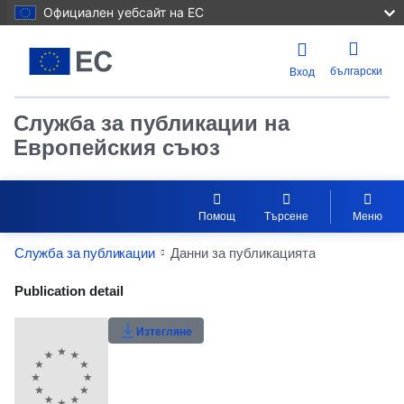
Официален уебсайт на ЕС
български
Вход
Служба за публикации на
Европейския съюз
Помощ
Търсене
Меню
Служба за публикации
Данни за публикацията
Publication Detail Actions Portlet
Publication detail
Рейтинг на потребителите
Изтегляне