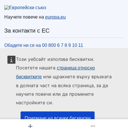
Европейски съюз
Научете повече на
europa.eu
За контакти с ЕС
Обадете ни се на 00 800 6 7 8 9 10 11
Използвайте други телефонни номера
Този уебсайт използва бисквитки.
Пишете ни чрез нашия формуляр за връзка
Посетете нашата
страница относно
Срещнете се с нас в център на ЕС
или щракнете върху връзката
бисквитките
в долната част на всяка страница, за да
Социални медии
научите повече или да промените
настройките си.
ЕС в социалните медии
Институции и органи на ЕС
Приемане на всички бисквитки