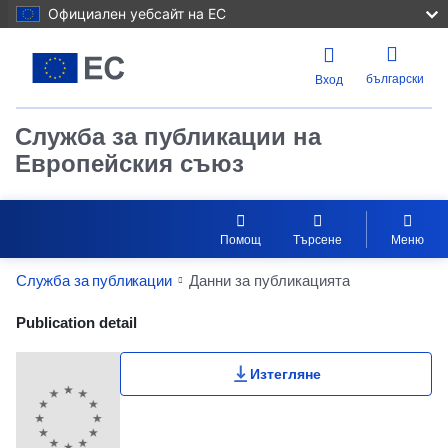
Официален уебсайт на ЕС
български
Вход
Служба за публикации на
Европейския съюз
Помощ
Търсене
Меню
Служба за публикации
Данни за публикацията
Publication Detail Actions Portlet
Publication detail
Изтегляне