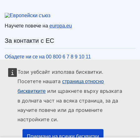
Европейски съюз
Научете повече на
europa.eu
За контакти с ЕС
Обадете ни се на 00 800 6 7 8 9 10 11
Използвайте други телефонни номера
Този уебсайт използва бисквитки.
Пишете ни чрез нашия формуляр за връзка
Посетете нашата
страница относно
Срещнете се с нас в център на ЕС
или щракнете върху връзката
бисквитките
в долната част на всяка страница, за да
Социални медии
научите повече или да промените
настройките си.
ЕС в социалните медии
Институции и органи на ЕС
Приемане на всички бисквитки