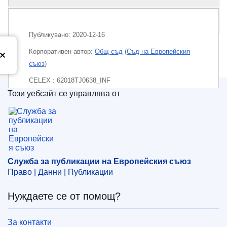
Пакет
Публикувано:
2020-12-16
Корпоративен aвтор:
Общ съд
(
Съд на Европейския
съюз
)
CELEX : 62018TJ0638_INF
Този уебсайт се управлява от
ECLI : ECLI:EU:T:2020:627
Служба за публикации на Европейския съюз
Служба за публикации на Европейския съюз
Право | Данни | Публикации
Нуждаете се от помощ?
За контакти