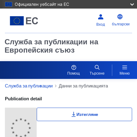
Официален уебсайт на ЕС
български
Вход
Служба за публикации на
Европейския съюз
Помощ
Търсене
Меню
Служба за публикации
Данни за публикацията
Publication Detail Actions Portlet
Publication detail
Изтегляне