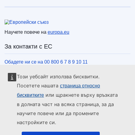
Европейски съюз
Научете повече на
europa.eu
За контакти с ЕС
Обадете ни се на 00 800 6 7 8 9 10 11
Използвайте други телефонни номера
Този уебсайт използва бисквитки.
Пишете ни чрез нашия формуляр за връзка
Посетете нашата
страница относно
Срещнете се с нас в център на ЕС
или щракнете върху връзката
бисквитките
в долната част на всяка страница, за да
Социални медии
научите повече или да промените
настройките си.
ЕС в социалните медии