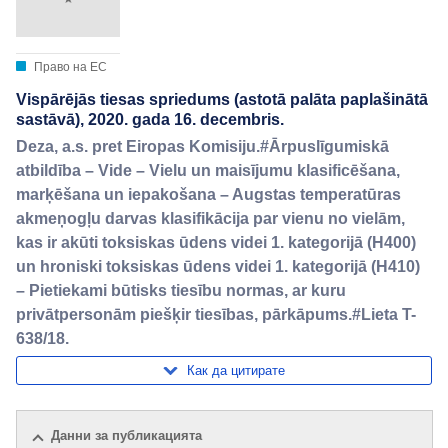
Право на ЕС
Vispārējās tiesas spriedums (astotā palāta paplašinātā
sastāvā), 2020. gada 16. decembris.
Deza, a.s. pret Eiropas Komisiju.#Ārpuslīgumiskā
atbildība – Vide – Vielu un maisījumu klasificēšana,
marķēšana un iepakošana – Augstas temperatūras
akmeņogļu darvas klasifikācija par vienu no vielām,
kas ir akūti toksiskas ūdens videi 1. kategorijā (H400)
un hroniski toksiskas ūdens videi 1. kategorijā (H410)
– Pietiekami būtisks tiesību normas, ar kuru
privātpersonām piešķir tiesības, pārkāpums.#Lieta T-
638/18.
Как да цитирате
Данни за публикацията